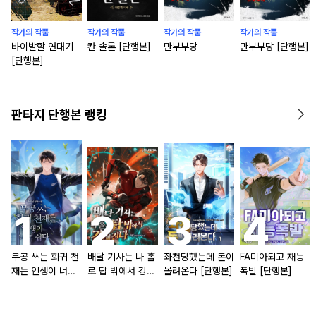
작가의 작품
작가의 작품
작가의 작품
작가의 작품
바이발할 연대기
칸 솔론 [단행본]
만부부당
만부부당 [단행본]
[단행본]
판타지 단행본 랭킹
무공 쓰는 회귀 천
배달 기사는 나 홀
좌천당했는데 돈이
FA미아되고 재능
재는 인생이 너무
로 탑 밖에서 강해
몰려온다 [단행본]
폭발 [단행본]
쉽다 [단행본]
진다 [단행본]