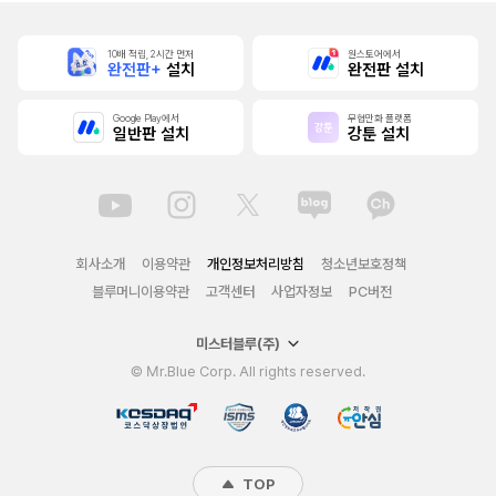
10배 적립, 2시간 먼저
원스토어에서
완전판+
설치
완전판 설치
Google Play에서
무협만화 플랫폼
일반판 설치
강툰 설치
회사소개
이용약관
개인정보처리방침
청소년보호정책
블루머니이용약관
고객센터
사업자정보
PC버전
미스터블루(주)
© Mr.Blue Corp. All rights reserved.
TOP