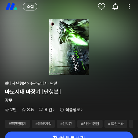
소설
판타지 단행본 > 퓨전판타지 · 완결
마도시대 마장기 [단행본]
강무
2만
3.5
8 건
작품정보
#퓨전판타지
#경영/기업
#먼치킨
#5천~1만원
#10권초과
#