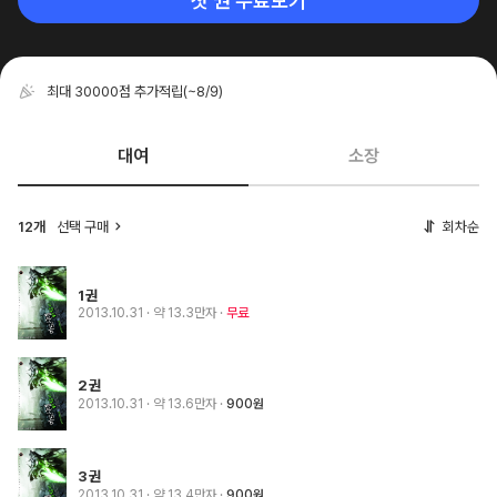
첫 권 무료보기
최대 30000점 추가적립
(~8/9)
대여
소장
12개
선택 구매
회차순
1권
2013.10.31
· 약 13.3만자
무료
2권
2013.10.31
· 약 13.6만자
900원
3권
2013.10.31
· 약 13.4만자
900원