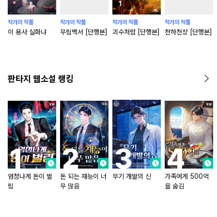
작가의 작품
작가의 작품
작가의 작품
작가의 작품
이 용사 실화냐
무림백서 [단행본]
괴수처럼 [단행본]
천하천상 [단행본]
판타지 웹소설 랭킹
엄청나게 돈이 벌
돈 되는 재능이 너
무기 개발의 신
가족에게 500억
림
무 많음
을 숨김