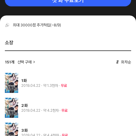
첫 화 무료보기
최대 30000점 추가적립
(~8/9)
소장
151개
선택 구매
회차순
1화
2019.04.22
· 약 1.3천자
무료
2화
2019.04.22
· 약 4.2천자
무료
3화
2019.04.22
· 약 4.4천자
무료