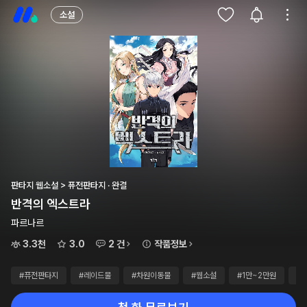
소설
판타지 웹소설 > 퓨전판타지 · 완결
반격의 엑스트라
파르나르
3.3천
3.0
2 건
작품정보
#퓨전판타지
#레이드물
#차원이동물
#웹소설
#1만~2만원
#