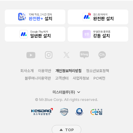
10배 적립, 2시간 먼저
원스토어에서
완전판+
설치
완전판 설치
Google Play에서
무협만화 플랫폼
일반판 설치
강툰 설치
회사소개
이용약관
개인정보처리방침
청소년보호정책
블루머니이용약관
고객센터
사업자정보
PC버전
미스터블루(주)
© Mr.Blue Corp. All rights reserved.
TOP