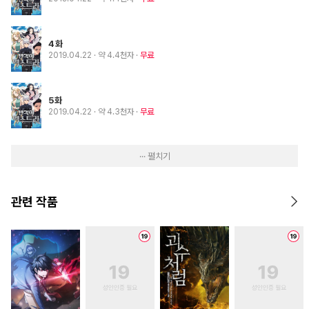
4화
2019.04.22
· 약 4.4천자
무료
5화
2019.04.22
· 약 4.3천자
무료
··· 펼치기
관련 작품