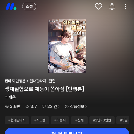
소설
판타지 단행본 > 현대판타지 · 완결
생체실험으로 재능이 쏟아짐 [단행본]
익세온
3.6만
3.7
22 건
작품정보
#현대판타지
#시스템
#이능력
#천재
#2만~3만원
#5권~1