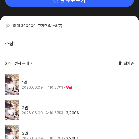
첫 권 무료보기
최대 30000점 추가적립
(~8/7)
소장
8개
선택 구매
회차순
1권
2026.06.09
· 약 10.8만자
무료
2권
2026.06.09
· 약 10.6만자
3,200원
3권
2026.06.09
· 약 10.6만자
3,200원