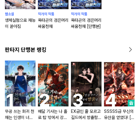
웹소설
작가의 작품
작가의 작품
생체실험으로 재능
옥타곤의 검은머리
옥타곤의 검은머리
이 쏟아짐
싸움천재
싸움천재 [단행본]
판타지 단행본 랭킹
무공 쓰는 회귀 천
배달 기사는 나 홀
EX급인 줄 모르고
SSSSS급 무신의
재는 인생이 너무
로 탑 밖에서 강해
길드에서 방출함
유산을 얻었다! [단
쉽다 [단행본]
진다 [단행본]
[단행본]
행본]