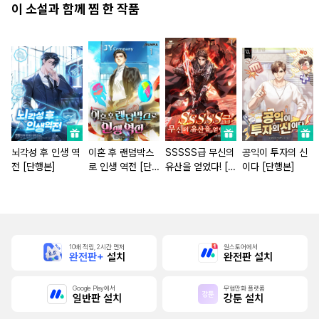
이 소설과 함께 찜 한 작품
뇌각성 후 인생 역
이혼 후 랜덤박스
SSSSS급 무신의
공익이 투자의 신
전 [단행본]
로 인생 역전 [단
유산을 얻었다! [단
이다 [단행본]
행본]
행본]
10배 적립, 2시간 먼저
원스토어에서
완전판+
설치
완전판 설치
Google Play에서
무협만화 플랫폼
일반판 설치
강툰 설치