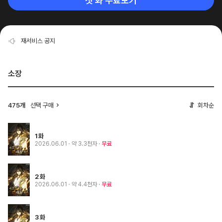
첫 화 무료보기
재서비스 공지
소장
475개
선택 구매
회차순
1화
2026.06.01
· 약 3.3천자
무료
2화
2026.06.01
· 약 4.4천자
무료
3화