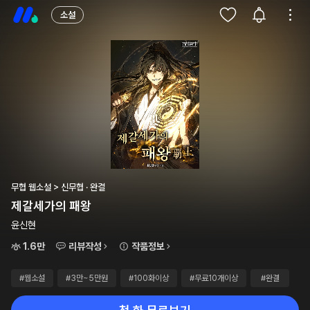
소설
무협 웹소설 > 신무협 · 완결
제갈세가의 패왕
윤신현
1.6만
리뷰작성
작품정보
#웹소설
#3만~5만원
#100화이상
#무료10개이상
#완결