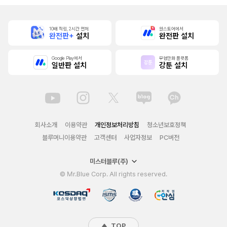
10배 적립, 2시간 먼저
원스토어에서
완전판+
설치
완전판 설치
Google Play에서
무협만화 플랫폼
일반판 설치
강툰 설치
회사소개
이용약관
개인정보처리방침
청소년보호정책
블루머니이용약관
고객센터
사업자정보
PC버전
미스터블루(주)
© Mr.Blue Corp. All rights reserved.
TOP