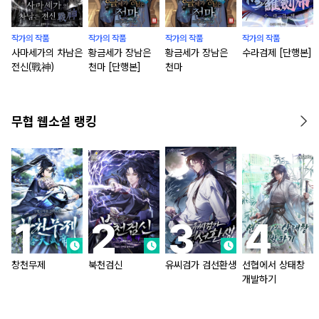
작가의 작품
작가의 작품
작가의 작품
작가의 작품
사마세가의 차남은
황금세가 장남은
황금세가 장남은
수라검제 [단행본]
전신(戰神)
천마 [단행본]
천마
무협 웹소설 랭킹
창천무제
북천검신
유씨검가 검선환생
선협에서 상태창
개발하기