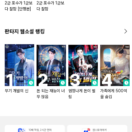
2군 포수가 1군보
2군 포수가 1군보
다 잘함 [단행본]
다 잘함
판타지 웹소설 랭킹
무기 개발의 신
돈 되는 재능이 너
엄청나게 돈이 벌
가족에게 500억
무 많음
림
을 숨김
10배 적립, 2시간 먼저
원스토어에서