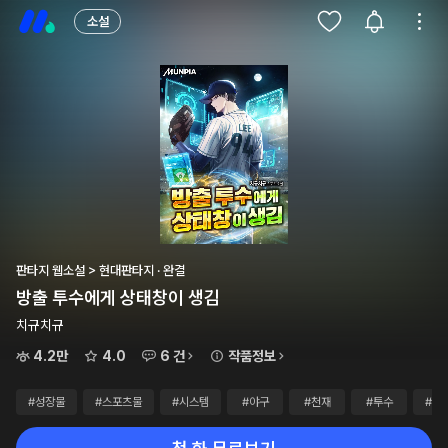
소설
판타지 웹소설 > 현대판타지 · 완결
방출 투수에게 상태창이 생김
치규치규
4.2만
4.0
6 건
작품정보
#성장물
#스포츠물
#시스템
#야구
#천재
#투수
#웹