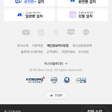
완전판+
설치
완전판 설치
Google Play에서
무협만화 플랫폼
일반판 설치
강툰 설치
회사소개
이용약관
개인정보처리방침
청소년보호정책
블루머니이용약관
고객센터
사업자정보
PC버전
미스터블루(주)
© Mr.Blue Corp. All rights reserved.
TOP
전체 소장
총 174개 회차