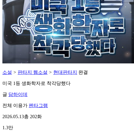
소설
>
판타지 웹소설
>
현대판타지
완결
미국 1등 생화학자로 착각당했다
글
담하이데
전체 이용가
펜타그램
2026.05.13
총 202화
1.3만