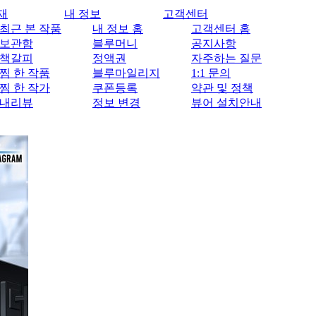
재
내 정보
고객센터
최근 본 작품
내 정보 홈
고객센터 홈
보관함
블루머니
공지사항
책갈피
정액권
자주하는 질문
찜 한 작품
블루마일리지
1:1 문의
찜 한 작가
쿠폰등록
약관 및 정책
내리뷰
정보 변경
뷰어 설치안내