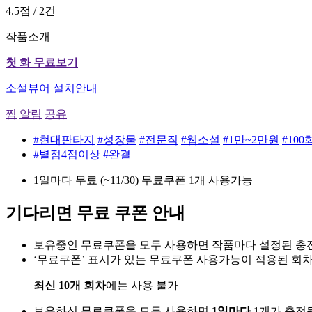
4.5점 / 2건
작품소개
첫 화 무료보기
소설뷰어 설치안내
찜
알림
공유
#현대판타지
#성장물
#전문직
#웹소설
#1만~2만원
#10
#별점4점이상
#완결
1일마다 무료 (~11/30)
무료쿠폰 1개 사용가능
기다리면 무료 쿠폰 안내
보유중인 무료쿠폰을 모두 사용하면 작품마다 설정된 충전
‘무료쿠폰’ 표시가 있는 무료쿠폰 사용가능이 적용된 회
최신 10개 회차
에는 사용 불가
보유하신 무료쿠폰을 모두 사용하면
1일마다
1개가 충전