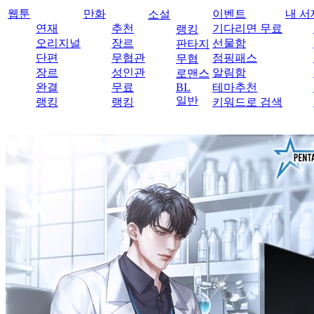
웹툰
만화
이벤트
내 서
소설
연재
추천
기다리면 무료
랭킹
오리지널
장르
선물함
판타지
단편
무협관
점핑패스
무협
장르
성인관
알림함
로맨스
완결
무료
BL
테마추천
일반
랭킹
랭킹
키워드로 검색