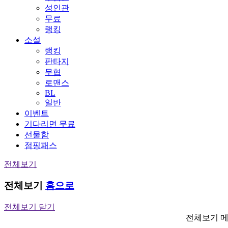
성인관
무료
랭킹
소설
랭킹
판타지
무협
로맨스
BL
일반
이벤트
기다리면 무료
선물함
점핑패스
전체보기
전체보기
홈으로
전체보기 닫기
전체보기 