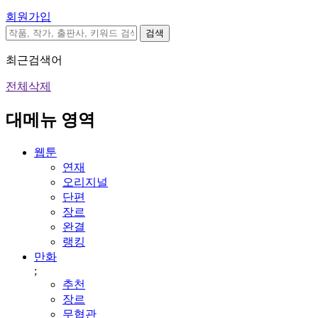
회원가입
검색
최근검색어
전체삭제
대메뉴 영역
웹툰
연재
오리지널
단편
장르
완결
랭킹
만화
;
추천
장르
무협관