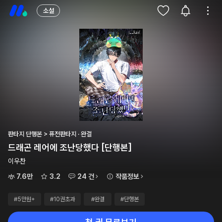
소설
판타지 단행본 > 퓨전판타지 · 완결
드래곤 레어에 조난당했다 [단행본]
이우찬
7.6만
3.2
24 건
작품정보
#5만원+
#10권초과
#완결
#단행본