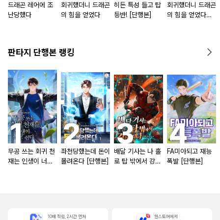
드래곤 레어에 조
회귀했더니 드래곤
히든 특성 들고 탑
회귀했더니 드래곤
난당했다
의 힘을 얻었다
등반! [단행본]
의 힘을 얻었다
[단행본]
판타지 단행본 랭킹
무공 쓰는 회귀 천
좌천당했는데 돈이
배달 기사는 나 홀
FA미아되고 재능
재는 인생이 너무
몰려온다 [단행본]
로 탑 밖에서 강해
폭발 [단행본]
쉽다 [단행본]
진다 [단행본]
10배 적립, 2시간 먼저
원스토어에서