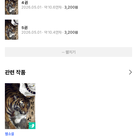
4권
2026.05.01
· 약 10.6만자
3,200원
5권
2026.05.01
· 약 10.4만자
3,200원
··· 펼치기
관련 작품
웹소설