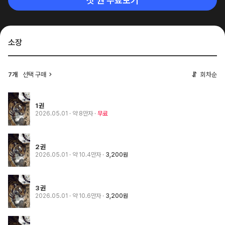
첫 권 무료보기
소장
7개
선택 구매
회차순
1권
2026.05.01
· 약 8만자
무료
2권
2026.05.01
· 약 10.4만자
3,200원
3권
2026.05.01
· 약 10.6만자
3,200원