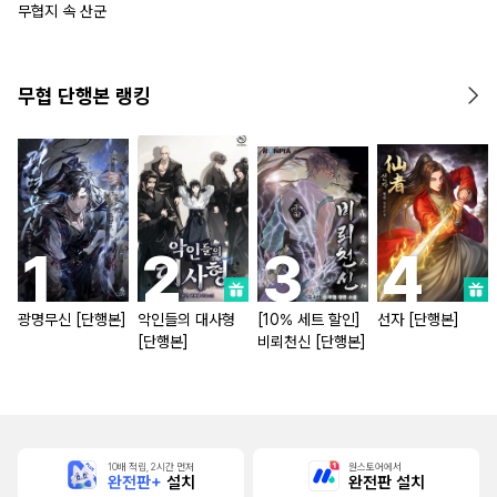
무협지 속 산군
무협 단행본 랭킹
광명무신 [단행본]
악인들의 대사형
[10% 세트 할인]
선자 [단행본]
[단행본]
비뢰천신 [단행본]
10배 적립, 2시간 먼저
원스토어에서
완전판+
설치
완전판 설치