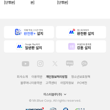
[단행본]
본]
[단행본]
10배 적립, 2시간 먼저
원스토어에서
완전판+
설치
완전판 설치
Google Play에서
무협만화 플랫폼
일반판 설치
강툰 설치
회사소개
이용약관
개인정보처리방침
청소년보호정책
블루머니이용약관
고객센터
사업자정보
PC버전
미스터블루(주)
© Mr.Blue Corp. All rights reserved.