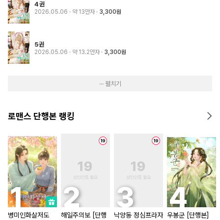
4권
2026.05.06
· 약 13만자
3,300원
5권
2026.05.06
· 약 13.2만자
3,300원
··· 펼치기
로맨스 단행본 랭킹
병미인화살저도
해일주의보 [단행
낙양동 정심프라자
우봉군 [단행본]