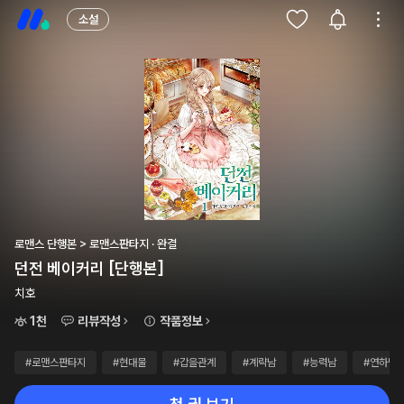
소설
로맨스 단행본 > 로맨스판타지 · 완결
던전 베이커리 [단행본]
치호
1천
리뷰작성
작품정보
#로맨스판타지
#현대물
#갑을관계
#계략남
#능력남
#연하남