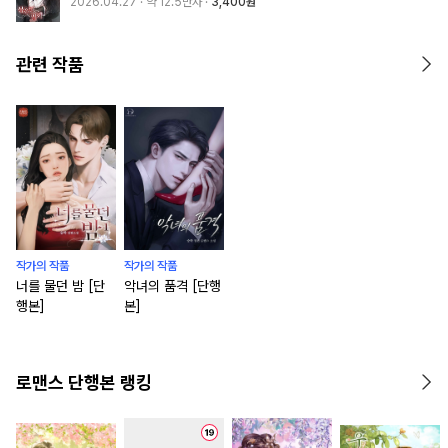
2026.04.27
· 약 12.5만자
3,400원
관련 작품
작가의 작품
작가의 작품
너를 물던 밤 [단
악녀의 품격 [단행
행본]
본]
로맨스 단행본 랭킹