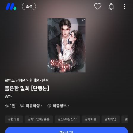
소설
로맨스 단행본 > 현대물 · 완결
불온한 밀회 [단행본]
승하
1천
리뷰작성
작품정보
#현대물
#계약연애/결혼
#소유욕/집착
#재회물
#계략남
#능