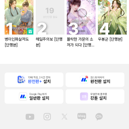
병미인화살저도
해일주의보 [단행
몰락한 가문의 소
우봉군 [단행본]
[단행본]
본]
저가 되다 [단행
본]
10배 적립, 2시간 먼저
원스토어에서
완전판+
설치
완전판 설치
Google Play에서
무협만화 플랫폼
일반판 설치
강툰 설치