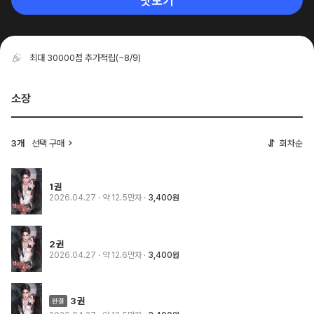
맛보기
최대 30000점 추가적립
(~8/9)
소장
3개
선택 구매
회차순
1권
2026.04.27
· 약 12.5만자
3,400원
2권
2026.04.27
· 약 12.6만자
3,400원
3권