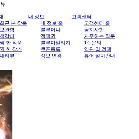
메뉴
재
내 정보
고객센터
최근 본 작품
내 정보 홈
고객센터 홈
보관함
블루머니
공지사항
책갈피
정액권
자주하는 질문
찜 한 작품
블루마일리지
1:1 문의
찜 한 작가
쿠폰등록
약관 및 정책
내리뷰
정보 변경
뷰어 설치안내