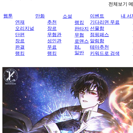
전체보기 
웹툰
만화
이벤트
내 서
소설
연재
추천
기다리면 무료
랭킹
오리지널
장르
선물함
판타지
단편
무협관
점핑패스
무협
장르
성인관
알림함
로맨스
완결
무료
BL
테마추천
일반
랭킹
랭킹
키워드로 검색