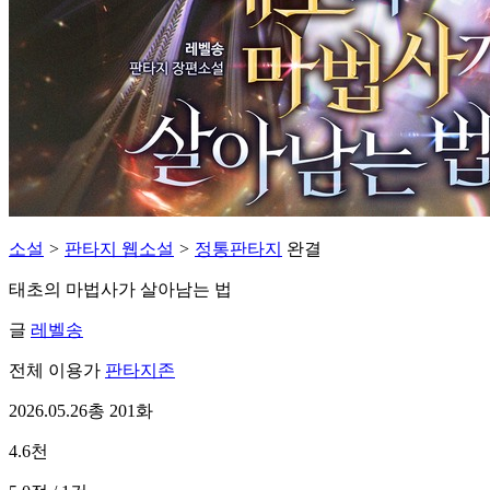
소설
>
판타지 웹소설
>
정통판타지
완결
태초의 마법사가 살아남는 법
글
레벨송
전체 이용가
판타지존
2026.05.26
총 201화
4.6천