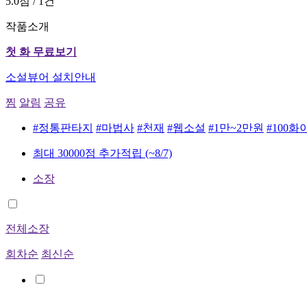
5.0점 / 1건
작품소개
첫 화 무료보기
소설뷰어 설치안내
찜
알림
공유
#정통판타지
#마법사
#천재
#웹소설
#1만~2만원
#100화
최대 30000점 추가적립
(~8/7)
소장
전체소장
회차순
최신순