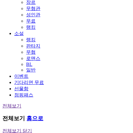
장르
무협관
성인관
무료
랭킹
소설
랭킹
판타지
무협
로맨스
BL
일반
이벤트
기다리면 무료
선물함
점핑패스
전체보기
전체보기
홈으로
전체보기 닫기