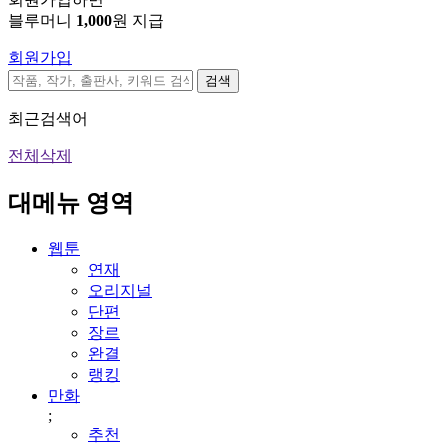
블루머니
1,000
원 지급
회원가입
검색
최근검색어
전체삭제
대메뉴 영역
웹툰
연재
오리지널
단편
장르
완결
랭킹
만화
;
추천