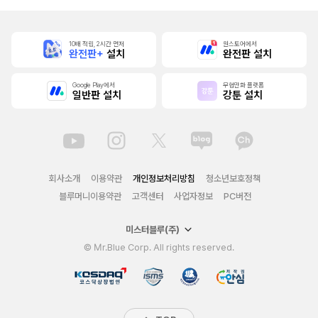
10배 적립, 2시간 먼저
원스토어에서
완전판+
설치
완전판 설치
Google Play에서
무협만화 플랫폼
일반판 설치
강툰 설치
회사소개
이용약관
개인정보처리방침
청소년보호정책
블루머니이용약관
고객센터
사업자정보
PC버전
미스터블루(주)
© Mr.Blue Corp. All rights reserved.