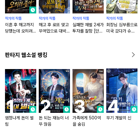
작가의 작품
작가의 작품
작가의 작품
작가의 작품
이혼 후 해고까지
해고 후 로또 맞고
실패한 재벌 2세가
회장님 심부름으로
당했는데 오히려
무역업으로 대박!
투자를 잘함 [단행
미국 갔다가 슈퍼
좋아
[단행본]
본]
볼에 당첨됐다! [단
행본]
판타지 웹소설 랭킹
엄청나게 돈이 벌
돈 되는 재능이 너
가족에게 500억
무기 개발의 신
림
무 많음
을 숨김