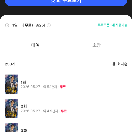
첫 화 무료보기
1일마다 무료 (~8/25)
무료쿠폰 1개 사용가능
대여
소장
250개
회차순
1화
2026.05.27
· 약 5.1천자
무료
2화
2026.05.27
· 약 4.9천자
무료
3화