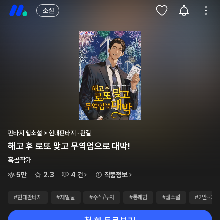
소설
판타지 웹소설 > 현대판타지 · 완결
해고 후 로또 맞고 무역업으로 대박!
흑곰작가
5만
2.3
4 건
작품정보
#현대판타지
#재벌물
#주식/투자
#통쾌함
#웹소설
#2만~3