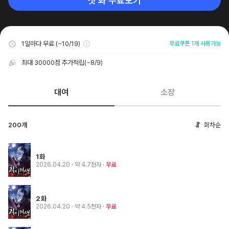
첫 화 무료보기
1일마다 무료 (~10/19)
무료쿠폰 1개 사용가능
최대 30000점 추가적립
(~8/9)
대여
소장
200개
회차순
1화
2026.04.20
· 약 4.7천자
무료
2화
2026.04.20
· 약 4.5천자
무료