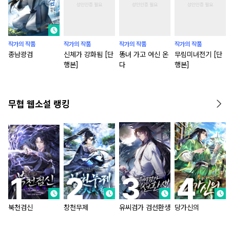
작가의 작품
작가의 작품
작가의 작품
작가의 작품
종남광검
신체가 강화됨 [단
똥녀 가고 여신 온
무림미녀전기 [단
행본]
다
행본]
무협 웹소설 랭킹
북천검신
창천무제
유씨검가 검선환생
당가신의