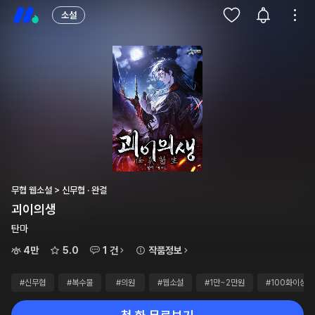
소설
무협 웹소설 > 신무협 · 완결
괴이의생
탄마
4만
5.0
1 건
작품정보
#신무협
#복수물
#의원
#웹소설
#1만~2만원
#100화이상