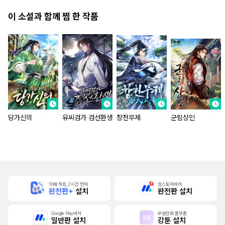
이 소설과 함께 찜 한 작품
당가신의
유씨검가 검선환생
창천무제
군림상인
10배 적립, 2시간 먼저
원스토어에서
완전판+
설치
완전판 설치
Google Play에서
무협만화 플랫폼
일반판 설치
강툰 설치