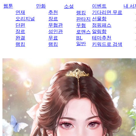
웹툰
만화
이벤트
내 서
소설
연재
추천
기다리면 무료
랭킹
오리지널
장르
선물함
판타지
단편
무협관
점핑패스
무협
장르
성인관
알림함
로맨스
완결
무료
BL
테마추천
일반
랭킹
랭킹
키워드로 검색