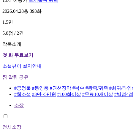
15세 이용가
도서출판 원락
2026.04.28
총 393화
1.5만
5.0점 / 2건
작품소개
첫 화 무료보기
소설뷰어 설치안내
찜
알림
공유
#궁정물
#동양풍
#권선징악
#복수
#왕족/귀족
#회귀/타
#웹소설
#3만~5만원
#100화이상
#무료10개이상
#별점4
소장
전체소장