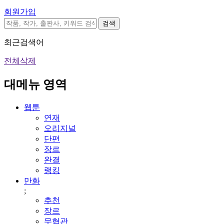
회원가입
검색
최근검색어
전체삭제
대메뉴 영역
웹툰
연재
오리지널
단편
장르
완결
랭킹
만화
;
추천
장르
무협관