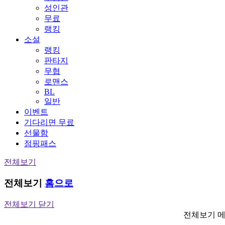
성인관
무료
랭킹
소설
랭킹
판타지
무협
로맨스
BL
일반
이벤트
기다리면 무료
선물함
점핑패스
전체보기
전체보기
홈으로
전체보기 닫기
전체보기 