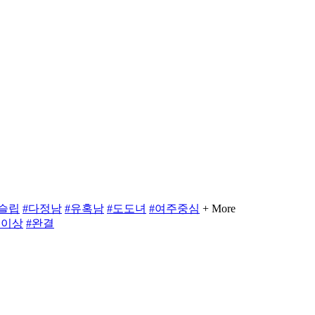
임슬립
#다정남
#유혹남
#도도녀
#여주중심
+ More
점이상
#완결