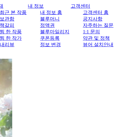
재
내 정보
고객센터
최근 본 작품
내 정보 홈
고객센터 홈
보관함
블루머니
공지사항
책갈피
정액권
자주하는 질문
찜 한 작품
블루마일리지
1:1 문의
찜 한 작가
쿠폰등록
약관 및 정책
내리뷰
정보 변경
뷰어 설치안내