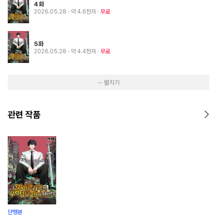
4화
2026.05.28
· 약 4.6천자
무료
5화
2026.05.28
· 약 4.4천자
무료
··· 펼치기
관련 작품
단행본