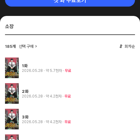
첫 화 무료보기
소장
185개
선택 구매
회차순
1화
2026.05.28
· 약 5.7천자
무료
2화
2026.05.28
· 약 4.2천자
무료
3화
2026.05.28
· 약 4.2천자
무료