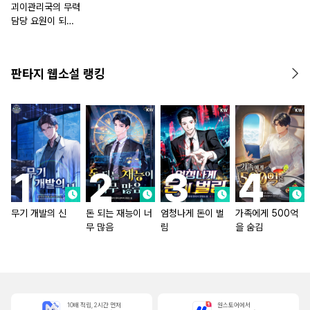
괴이관리국의 무력
담당 요원이 되었
다 [단행본]
판타지 웹소설 랭킹
무기 개발의 신
돈 되는 재능이 너
엄청나게 돈이 벌
가족에게 500억
무 많음
림
을 숨김
10배 적립, 2시간 먼저
원스토어에서