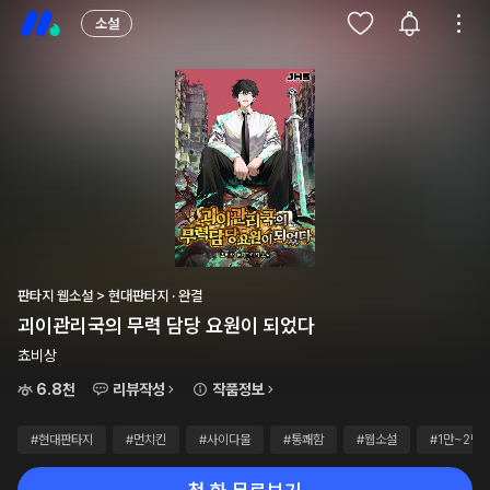
소설
판타지 웹소설 > 현대판타지 · 완결
괴이관리국의 무력 담당 요원이 되었다
쵸비상
6.8천
리뷰작성
작품정보
#현대판타지
#먼치킨
#사이다물
#통쾌함
#웹소설
#1만~2만