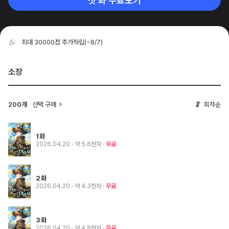
첫 화 무료보기
최대 30000점 추가적립
(~8/7)
소장
200개
선택 구매
회차순
1화
2026.04.20
· 약 5.6천자
무료
2화
2026.04.20
· 약 4.3천자
무료
3화
2026.04.20
· 약 4.8천자
무료