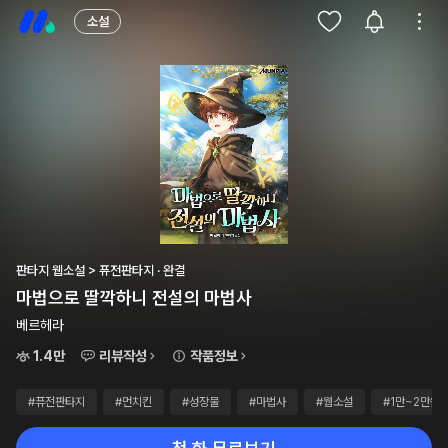
소설
판타지 웹소설 > 퓨전판타지 · 완결
마법으로 딸깍하니 전설의 마법사
베르헤라
1.4만
리뷰작성
작품정보
#퓨전판타지
#먼치킨
#성장물
#마법사
#웹소설
#1만~2만원