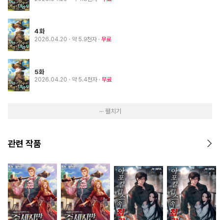
4화
2026.04.20
· 약 5.9천자
무료
5화
2026.04.20
· 약 5.4천자
무료
··· 펼치기
관련 작품