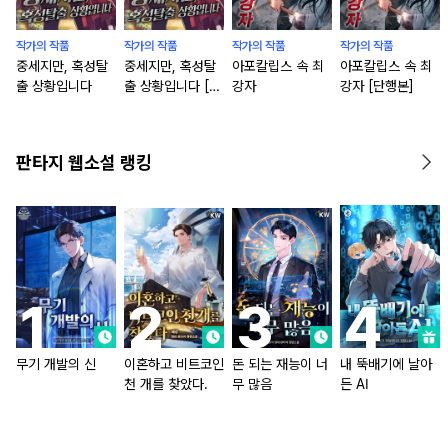
작가의 작품
작가의 작품
작가의 작품
작가의 작품
중세지만, 혹성탈
중세지만, 혹성탈
아포칼립스 속 최
아포칼립스 속 최
출 상황입니다
출 상황입니다 [단
강자
강자 [단행본]
행본]
판타지 웹소설 랭킹
무기 개발의 신
이혼하고 비트코인
돈 되는 재능이 너
내 뚝배기에 날아
천 개를 찾았다.
무 많음
든 AI