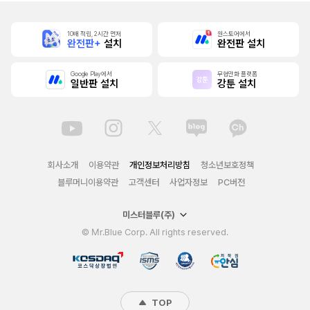
10배 적립, 2시간 먼저
원스토어에서
완전판+
설치
완전판 설치
Google Play에서
무협만화 플랫폼
일반판 설치
강툰 설치
회사소개
이용약관
개인정보처리방침
청소년보호정책
블루머니이용약관
고객센터
사업자정보
PC버전
미스터블루(주)
© Mr.Blue Corp. All rights reserved.
TOP