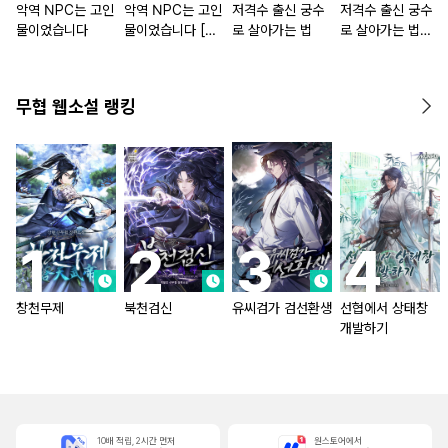
악역 NPC는 고인
악역 NPC는 고인
저격수 출신 궁수
저격수 출신 궁수
물이었습니다
물이었습니다 [단
로 살아가는 법
로 살아가는 법
행본]
[단행본]
무협 웹소설 랭킹
창천무제
북천검신
유씨검가 검선환생
선협에서 상태창
개발하기
10배 적립, 2시간 먼저
원스토어에서