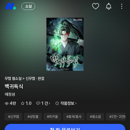
소설
무협 웹소설 > 신무협 · 완결
백귀독식
예정성
4만
1.0
1 건
작품정보
#신무협
#성장물
#회귀물
#표국/표사
#웹소설
#2만~3만원