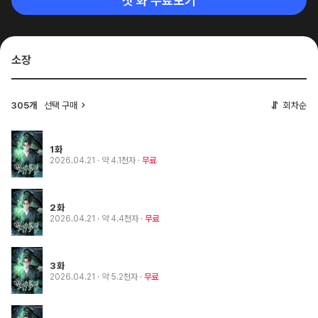
첫 화 무료보기
소장
305개
선택 구매
회차순
1화
2026.04.21
· 약 4.1천자
무료
2화
2026.04.21
· 약 4.4천자
무료
3화
2026.04.21
· 약 5.2천자
무료