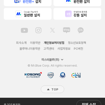
완전판+
설치
완전판 설치
Google Play에서
무협만화 플랫폼
일반판 설치
강툰 설치
회사소개
이용약관
개인정보처리방침
청소년보호정책
블루머니이용약관
고객센터
사업자정보
PC버전
미스터블루(주)
© Mr.Blue Corp. All rights reserved.
TOP
전체 소장
총 305개 회차