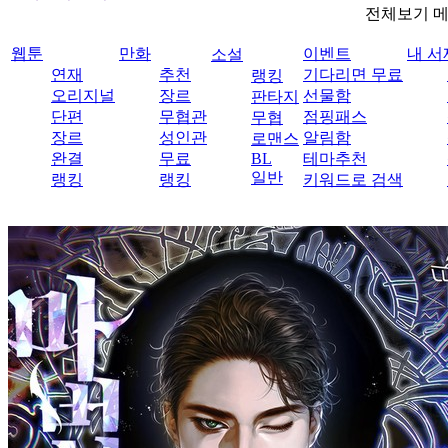
전체보기 
웹툰
만화
이벤트
내 서
소설
연재
추천
기다리면 무료
랭킹
오리지널
장르
선물함
판타지
단편
무협관
점핑패스
무협
장르
성인관
알림함
로맨스
완결
무료
BL
테마추천
일반
랭킹
랭킹
키워드로 검색