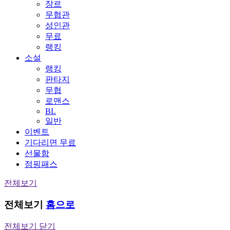
장르
무협관
성인관
무료
랭킹
소설
랭킹
판타지
무협
로맨스
BL
일반
이벤트
기다리면 무료
선물함
점핑패스
전체보기
전체보기
홈으로
전체보기 닫기