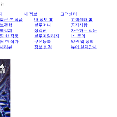
메뉴
재
내 정보
고객센터
최근 본 작품
내 정보 홈
고객센터 홈
보관함
블루머니
공지사항
책갈피
정액권
자주하는 질문
찜 한 작품
블루마일리지
1:1 문의
찜 한 작가
쿠폰등록
약관 및 정책
내리뷰
정보 변경
뷰어 설치안내