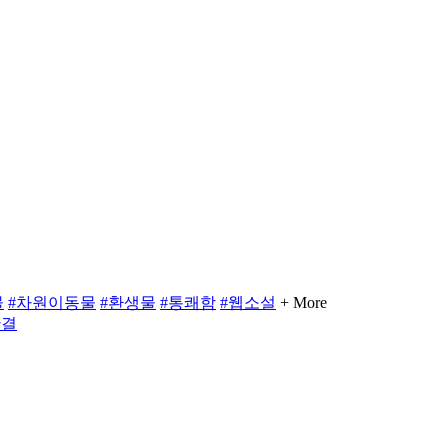
물
#차원이동물
#환생물
#통쾌함
#웹소설
+ More
완결