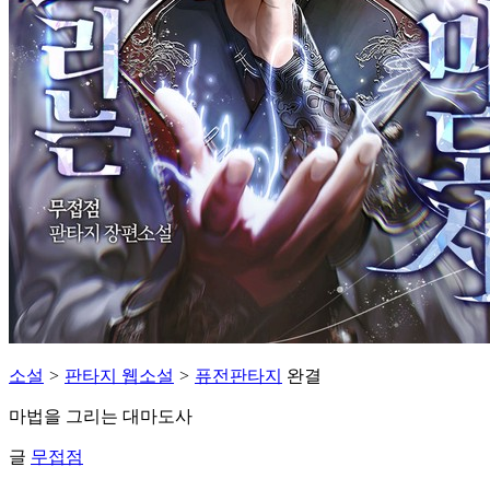
소설
>
판타지 웹소설
>
퓨전판타지
완결
마법을 그리는 대마도사
글
무접점