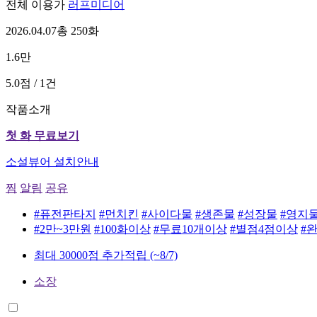
전체 이용가
러프미디어
2026.04.07
총 250화
1.6만
5.0점 / 1건
작품소개
첫 화 무료보기
소설뷰어 설치안내
찜
알림
공유
#퓨전판타지
#먼치킨
#사이다물
#생존물
#성장물
#영지
#2만~3만원
#100화이상
#무료10개이상
#별점4점이상
#
최대 30000점 추가적립
(~8/7)
소장