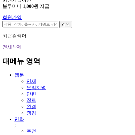
블루머니
1,000
원 지급
회원가입
검색
최근검색어
전체삭제
대메뉴 영역
웹툰
연재
오리지널
단편
장르
완결
랭킹
만화
;
추천