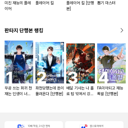
미친 재능의 플레
플레이어 킬
플레이어 킬 [단행
뽑기 마스터
이어
본]
판타지 단행본 랭킹
무공 쓰는 회귀 천
좌천당했는데 돈이
배달 기사는 나 홀
FA미아되고 재능
재는 인생이 너무
몰려온다 [단행본]
로 탑 밖에서 강해
폭발 [단행본]
쉽다 [단행본]
진다 [단행본]
10배 적립, 2시간 먼저
원스토어에서