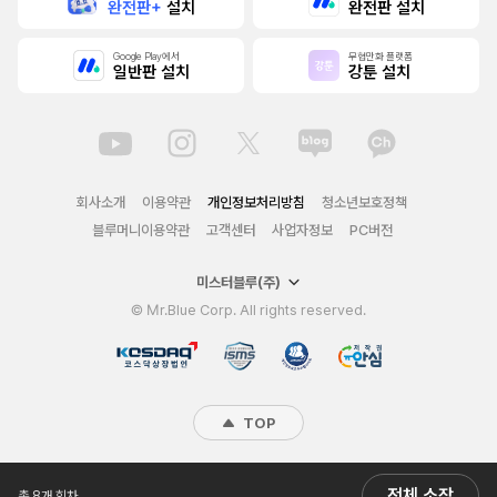
완전판+
설치
완전판 설치
Google Play에서
무협만화 플랫폼
일반판 설치
강툰 설치
회사소개
이용약관
개인정보처리방침
청소년보호정책
블루머니이용약관
고객센터
사업자정보
PC버전
미스터블루(주)
© Mr.Blue Corp. All rights reserved.
TOP
전체 소장
총 8개 회차