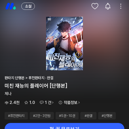
소설
판타지 단행본 > 퓨전판타지 · 완결
미친 재능의 플레이어 [단행본]
체나
2.4천
1.0
1 건
작품정보
#퓨전판타지
#2만~3만원
#5권~10권
#완결
#단행본