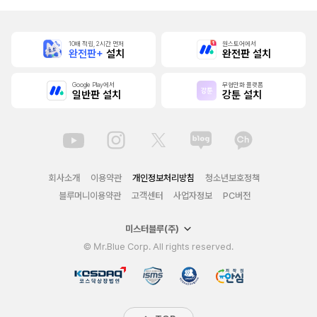
10배 적립, 2시간 먼저
원스토어에서
완전판+
설치
완전판 설치
Google Play에서
무협만화 플랫폼
일반판 설치
강툰 설치
회사소개
이용약관
개인정보처리방침
청소년보호정책
블루머니이용약관
고객센터
사업자정보
PC버전
미스터블루(주)
© Mr.Blue Corp. All rights reserved.