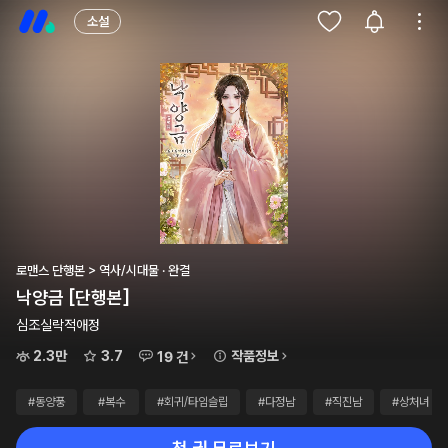
소설
로맨스 단행본 > 역사/시대물 · 완결
낙양금 [단행본]
심조실락적애정
2.3만
3.7
작품정보
19 건
#동양풍
#복수
#회귀/타임슬립
#다정남
#직진남
#상처녀