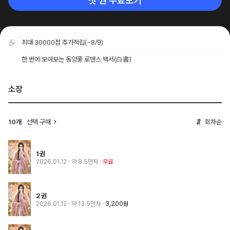
첫 권 무료보기
최대 30000점 추가적립
(~8/9)
한 번에 모아보는 동양풍 로맨스 백서(白書)
소장
10개
선택 구매
회차순
1권
2026.01.12
· 약 8.5만자
무료
2권
2026.01.12
· 약 13.5만자
3,200원