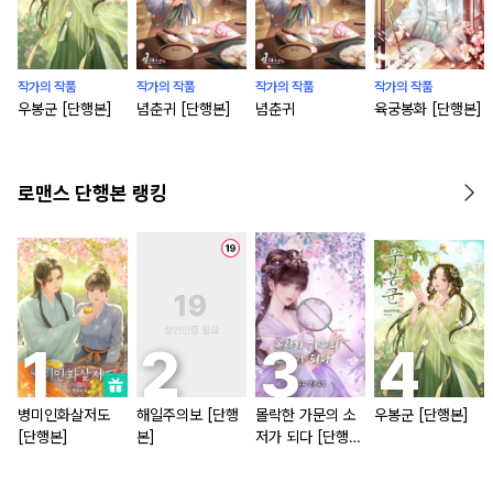
작가의 작품
작가의 작품
작가의 작품
작가의 작품
우봉군 [단행본]
념춘귀 [단행본]
념춘귀
육궁봉화 [단행본]
로맨스 단행본 랭킹
병미인화살저도
해일주의보 [단행
몰락한 가문의 소
우봉군 [단행본]
[단행본]
본]
저가 되다 [단행
본]