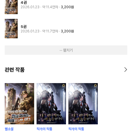
4권
2026.01.23
· 약 11.4만자
3,200원
5권
2026.01.23
· 약 11.7만자
3,200원
··· 펼치기
관련 작품
웹소설
작가의 작품
작가의 작품