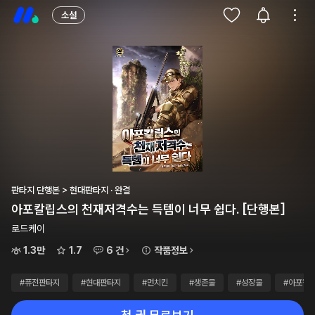
소설
판타지 단행본 > 현대판타지 · 완결
아포칼립스의 천재저격수는 득템이 너무 쉽다. [단행본]
로드케이
1.3만
1.7
6 건
작품정보
#퓨전판타지
#현대판타지
#먼치킨
#생존물
#성장물
#아포칼