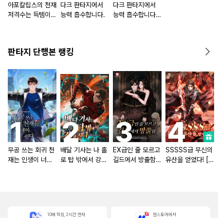
아포칼립스의 천재
다크 판타지에서
다크 판타지에서
저격수는 득템이
능력 흡수합니다.
능력 흡수합니다.
너무 쉽다.
[단행본]
판타지 단행본 랭킹
무공 쓰는 회귀 천
배달 기사는 나 홀
EX급인 줄 모르고
SSSSS급 무신의
재는 인생이 너무
로 탑 밖에서 강해
길드에서 방출함
유산을 얻었다! [단
쉽다 [단행본]
진다 [단행본]
[단행본]
행본]
10배 적립, 2시간 먼저
원스토어에서