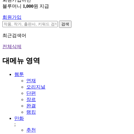
블루머니
1,000
원 지급
회원가입
검색
최근검색어
전체삭제
대메뉴 영역
웹툰
연재
오리지널
단편
장르
완결
랭킹
만화
;
추천