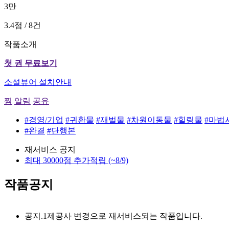
3만
3.4점 / 8건
작품소개
첫 권 무료보기
소설뷰어 설치안내
찜
알림
공유
#경영/기업
#귀환물
#재벌물
#차원이동물
#힐링물
#마법
#완결
#단행본
재서비스 공지
최대 30000점 추가적립
(~8/9)
작품공지
공지.1
제공사 변경으로 재서비스되는 작품입니다.