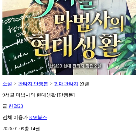
소설
>
판타지 단행본
>
현대판타지
완결
9서클 마법사의 현대생활 [단행본]
글
한얼23
전체 이용가
KW북스
2026.01.09
총 14권