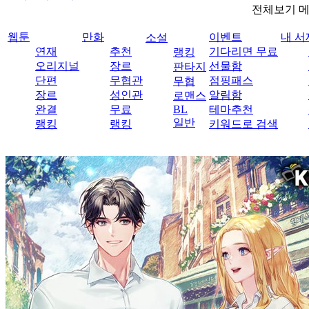
전체보기 
웹툰
만화
이벤트
내 서
소설
연재
추천
기다리면 무료
랭킹
오리지널
장르
선물함
판타지
단편
무협관
점핑패스
무협
장르
성인관
알림함
로맨스
완결
무료
BL
테마추천
일반
랭킹
랭킹
키워드로 검색