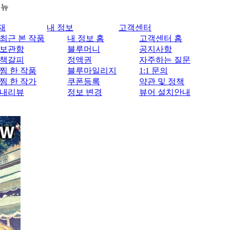
메뉴
재
내 정보
고객센터
최근 본 작품
내 정보 홈
고객센터 홈
보관함
블루머니
공지사항
책갈피
정액권
자주하는 질문
찜 한 작품
블루마일리지
1:1 문의
찜 한 작가
쿠폰등록
약관 및 정책
내리뷰
정보 변경
뷰어 설치안내