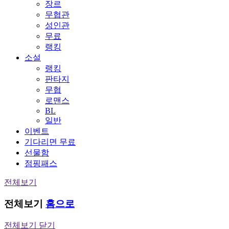
장르
무협관
성인관
무료
랭킹
소설
랭킹
판타지
무협
로맨스
BL
일반
이벤트
기다리면 무료
선물함
점핑패스
전체보기
전체보기
홈으로
전체보기 닫기