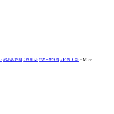
사
#먹방/요리
#요리사
#3만~5만원
#10권초과
+ More