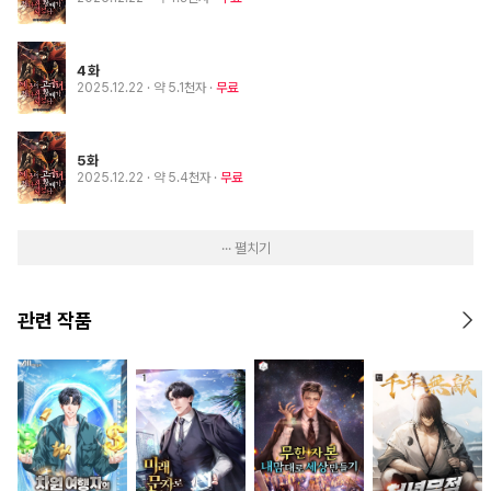
4화
2025.12.22
· 약 5.1천자
무료
5화
2025.12.22
· 약 5.4천자
무료
··· 펼치기
관련 작품