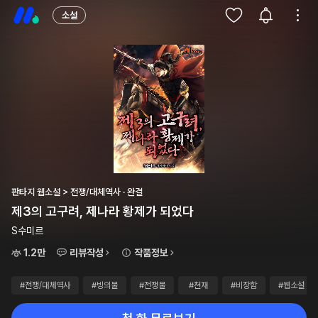
소설
판타지 웹소설 > 전쟁/대체역사 · 완결
제3의 고구려, 제나라 황제가 되었다
S수미르
1.2만
리뷰작성
작품정보
#전쟁/대체역사
#빙의물
#전쟁물
#천재
#비장함
#웹소설