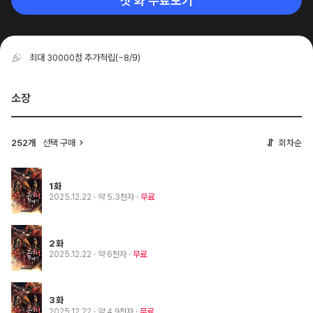
첫 화 무료보기
최대 30000점 추가적립
(~8/9)
소장
252개
선택 구매
회차순
1화
2025.12.22
· 약 5.3천자
무료
2화
2025.12.22
· 약 6천자
무료
3화
2025.12.22
· 약 4.9천자
무료