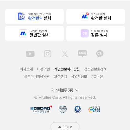
10배 적립, 2시간 먼저
원스토어에서
완전판+
설치
완전판 설치
Google Play에서
무협만화 플랫폼
일반판 설치
강툰 설치
회사소개
이용약관
개인정보처리방침
청소년보호정책
블루머니이용약관
고객센터
사업자정보
PC버전
미스터블루(주)
© Mr.Blue Corp. All rights reserved.
TOP