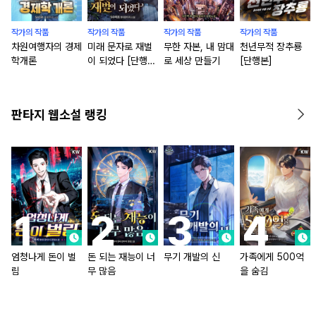
작가의 작품
작가의 작품
작가의 작품
작가의 작품
차원여행자의 경제
미래 문자로 재벌
무한 자본, 내 맘대
천년무적 장추룡
학개론
이 되었다 [단행
로 세상 만들기
[단행본]
본]
판타지 웹소설 랭킹
엄청나게 돈이 벌
돈 되는 재능이 너
무기 개발의 신
가족에게 500억
림
무 많음
을 숨김