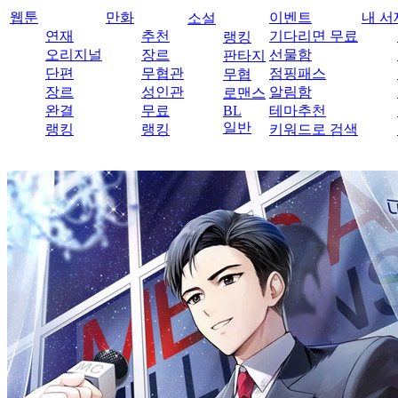
웹툰
만화
이벤트
내 서
소설
연재
추천
기다리면 무료
랭킹
오리지널
장르
선물함
판타지
단편
무협관
점핑패스
무협
장르
성인관
알림함
로맨스
완결
무료
BL
테마추천
일반
랭킹
랭킹
키워드로 검색