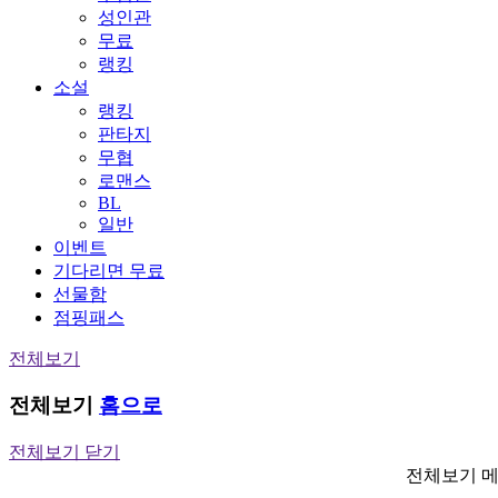
성인관
무료
랭킹
소설
랭킹
판타지
무협
로맨스
BL
일반
이벤트
기다리면 무료
선물함
점핑패스
전체보기
전체보기
홈으로
전체보기 닫기
전체보기 