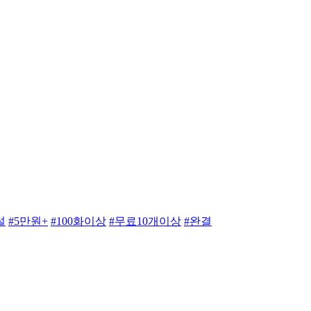
설
#5만원+
#100화이상
#무료10개이상
#완결