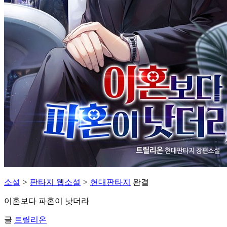
소설
>
판타지 웹소설
>
현대판타지
완결
이혼보다 파혼이 낫더라
글
트릴리온