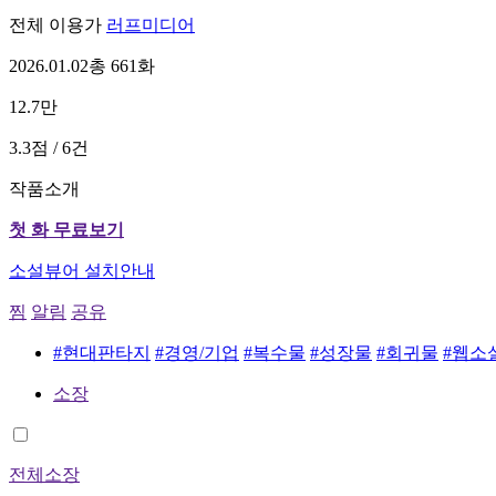
전체 이용가
러프미디어
2026.01.02
총 661화
12.7만
3.3점 / 6건
작품소개
첫 화 무료보기
소설뷰어 설치안내
찜
알림
공유
#현대판타지
#경영/기업
#복수물
#성장물
#회귀물
#웹소
소장
전체소장