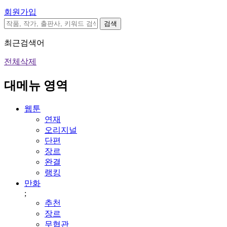
회원가입
검색
최근검색어
전체삭제
대메뉴 영역
웹툰
연재
오리지널
단편
장르
완결
랭킹
만화
;
추천
장르
무협관