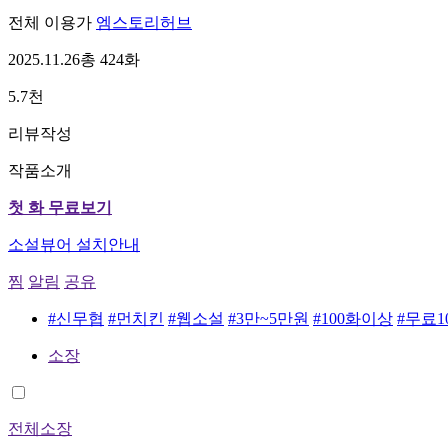
전체 이용가
엠스토리허브
2025.11.26
총 424화
5.7천
리뷰작성
작품소개
첫 화 무료보기
소설뷰어 설치안내
찜
알림
공유
#신무협
#먼치킨
#웹소설
#3만~5만원
#100화이상
#무료
소장
전체소장