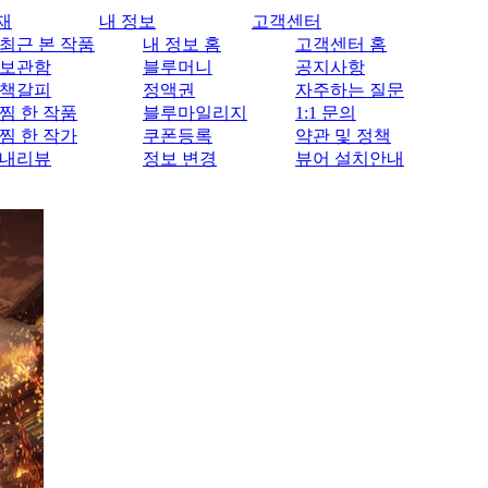
재
내 정보
고객센터
최근 본 작품
내 정보 홈
고객센터 홈
보관함
블루머니
공지사항
책갈피
정액권
자주하는 질문
찜 한 작품
블루마일리지
1:1 문의
찜 한 작가
쿠폰등록
약관 및 정책
내리뷰
정보 변경
뷰어 설치안내