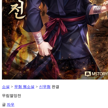
소설
>
무협 웹소설
>
신무협
완결
무림멸망전
글
자우