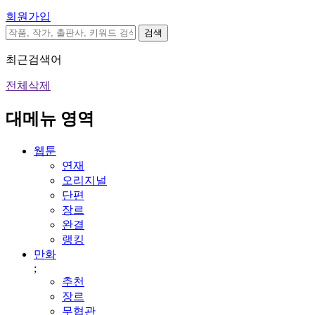
회원가입
검색
최근검색어
전체삭제
대메뉴 영역
웹툰
연재
오리지널
단편
장르
완결
랭킹
만화
;
추천
장르
무협관