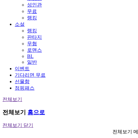
성인관
무료
랭킹
소설
랭킹
판타지
무협
로맨스
BL
일반
이벤트
기다리면 무료
선물함
점핑패스
전체보기
전체보기
홈으로
전체보기 닫기
전체보기 