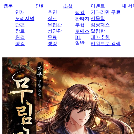
웹툰
만화
이벤트
내 서
소설
연재
추천
기다리면 무료
랭킹
오리지널
장르
선물함
판타지
단편
무협관
점핑패스
무협
장르
성인관
알림함
로맨스
완결
무료
BL
테마추천
일반
랭킹
랭킹
키워드로 검색