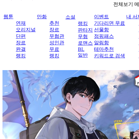
전체보기 
웹툰
만화
이벤트
내 서
소설
연재
추천
기다리면 무료
랭킹
오리지널
장르
선물함
판타지
단편
무협관
점핑패스
무협
장르
성인관
알림함
로맨스
완결
무료
BL
테마추천
일반
랭킹
랭킹
키워드로 검색