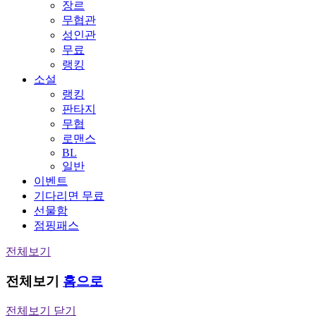
장르
무협관
성인관
무료
랭킹
소설
랭킹
판타지
무협
로맨스
BL
일반
이벤트
기다리면 무료
선물함
점핑패스
전체보기
전체보기
홈으로
전체보기 닫기