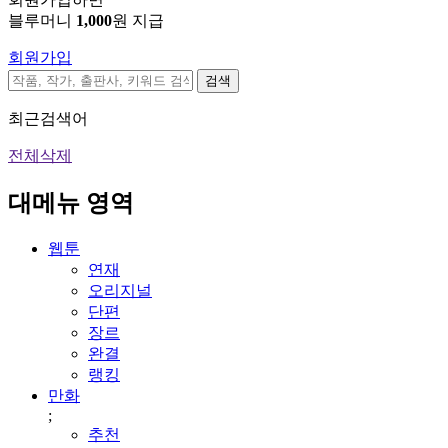
블루머니
1,000
원 지급
회원가입
검색
최근검색어
전체삭제
대메뉴 영역
웹툰
연재
오리지널
단편
장르
완결
랭킹
만화
;
추천