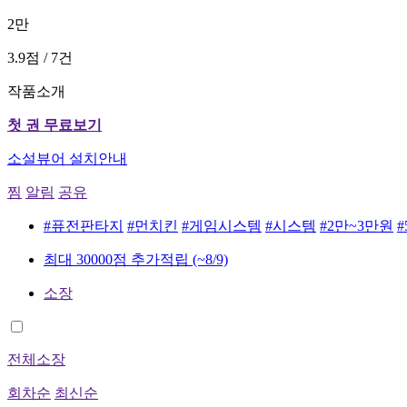
2만
3.9점 / 7건
작품소개
첫 권 무료보기
소설뷰어 설치안내
찜
알림
공유
#퓨전판타지
#먼치킨
#게임시스템
#시스템
#2만~3만원
#
최대 30000점 추가적립
(~8/9)
소장
전체소장
회차순
최신순