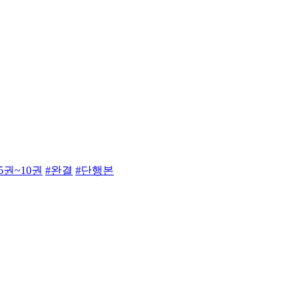
5권~10권
#완결
#단행본