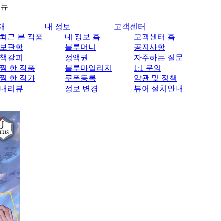
메뉴
재
내 정보
고객센터
최근 본 작품
내 정보 홈
고객센터 홈
보관함
블루머니
공지사항
책갈피
정액권
자주하는 질문
찜 한 작품
블루마일리지
1:1 문의
찜 한 작가
쿠폰등록
약관 및 정책
내리뷰
정보 변경
뷰어 설치안내