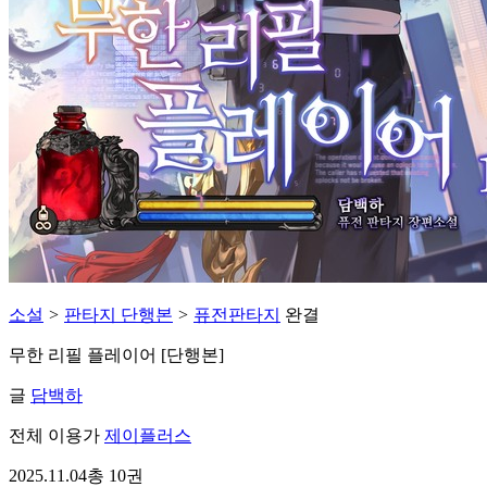
소설
>
판타지 단행본
>
퓨전판타지
완결
무한 리필 플레이어 [단행본]
글
담백하
전체 이용가
제이플러스
2025.11.04
총 10권