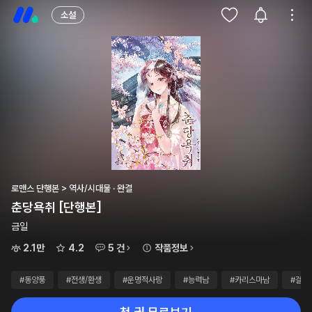
소설
로맨스 단행본 > 역사/시대물 · 완결
춘당욕취 [단행본]
금일
2.1만
4.2
5 건
작품정보
#동양풍
#전생/환생
#운명적사랑
#능력남
#카리스마남
#걸크