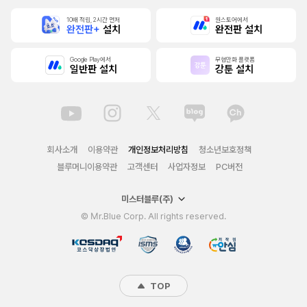
10배 적립, 2시간 먼저
원스토어에서
완전판+
설치
완전판 설치
Google Play에서
무협만화 플랫폼
일반판 설치
강툰 설치
회사소개
이용약관
개인정보처리방침
청소년보호정책
블루머니이용약관
고객센터
사업자정보
PC버전
미스터블루(주)
© Mr.Blue Corp. All rights reserved.
TOP