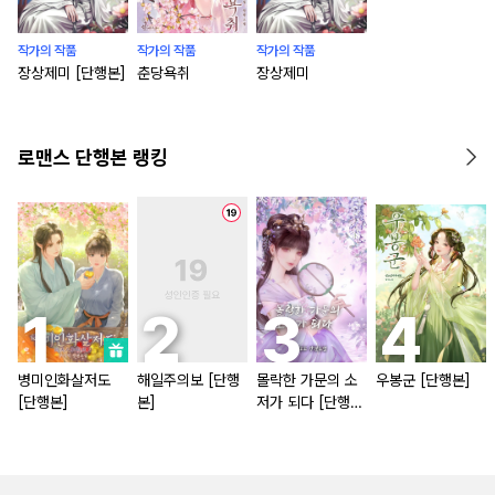
작가의 작품
작가의 작품
작가의 작품
장상제미 [단행본]
춘당욕취
장상제미
로맨스 단행본 랭킹
병미인화살저도
해일주의보 [단행
몰락한 가문의 소
우봉군 [단행본]
[단행본]
본]
저가 되다 [단행
본]