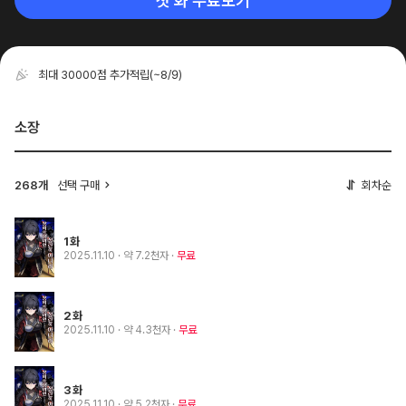
첫 화 무료보기
최대 30000점 추가적립
(~8/9)
소장
268개
선택 구매
회차순
1화
2025.11.10
· 약 7.2천자
무료
2화
2025.11.10
· 약 4.3천자
무료
3화
2025.11.10
· 약 5.2천자
무료