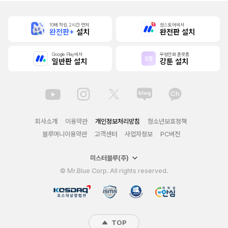
10배 적립, 2시간 먼저
원스토어에서
완전판+
설치
완전판 설치
Google Play에서
무협만화 플랫폼
일반판 설치
강툰 설치
회사소개
이용약관
개인정보처리방침
청소년보호정책
블루머니이용약관
고객센터
사업자정보
PC버전
미스터블루(주)
© Mr.Blue Corp. All rights reserved.
TOP