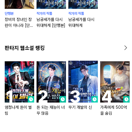
단행본
작가의 작품
작가의 작품
장비의 장녀인 장
남궁세가를 다시
남궁세가를 다시
란이 아니라 [단행
위대하게 [단행본]
위대하게
본]
판타지 웹소설 랭킹
엄청나게 돈이 벌
돈 되는 재능이 너
무기 개발의 신
가족에게 500억
림
무 많음
을 숨김