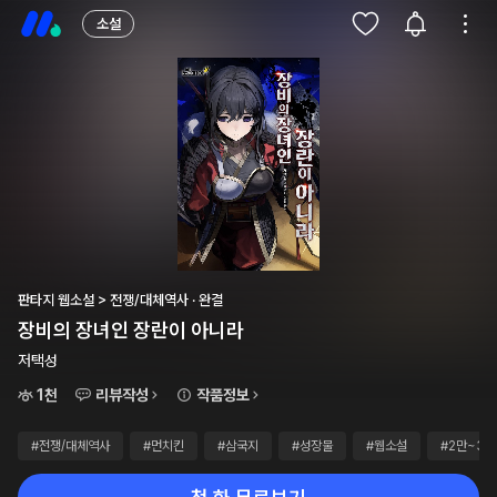
소설
판타지 웹소설 > 전쟁/대체역사 · 완결
장비의 장녀인 장란이 아니라
저택성
1천
리뷰작성
작품정보
#전쟁/대체역사
#먼치킨
#삼국지
#성장물
#웹소설
#2만~3