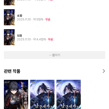
4화
2025.11.10
· 약 5천자
무료
5화
2025.11.10
· 약 4.4천자
무료
··· 펼치기
관련 작품