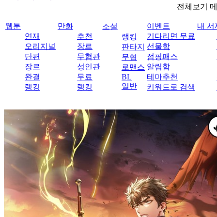
전체보기 
웹툰
만화
이벤트
내 서
소설
연재
추천
기다리면 무료
랭킹
오리지널
장르
선물함
판타지
단편
무협관
점핑패스
무협
장르
성인관
알림함
로맨스
완결
무료
BL
테마추천
일반
랭킹
랭킹
키워드로 검색