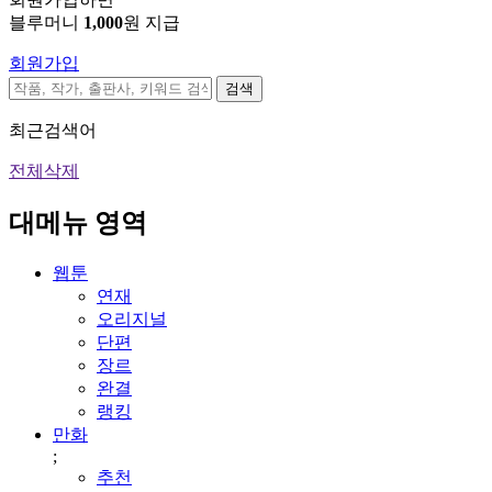
블루머니
1,000
원 지급
회원가입
검색
최근검색어
전체삭제
대메뉴 영역
웹툰
연재
오리지널
단편
장르
완결
랭킹
만화
;
추천