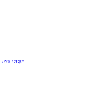
권
#완결
#단행본