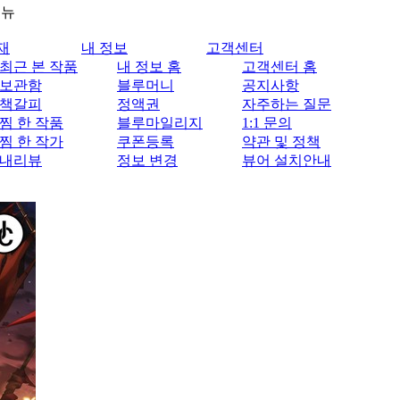
메뉴
재
내 정보
고객센터
최근 본 작품
내 정보 홈
고객센터 홈
보관함
블루머니
공지사항
책갈피
정액권
자주하는 질문
찜 한 작품
블루마일리지
1:1 문의
찜 한 작가
쿠폰등록
약관 및 정책
내리뷰
정보 변경
뷰어 설치안내