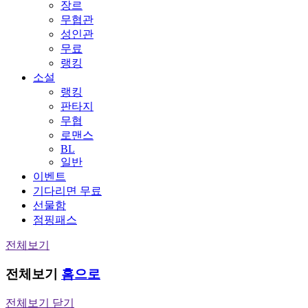
장르
무협관
성인관
무료
랭킹
소설
랭킹
판타지
무협
로맨스
BL
일반
이벤트
기다리면 무료
선물함
점핑패스
전체보기
전체보기
홈으로
전체보기 닫기