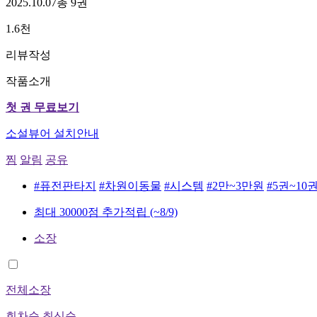
2025.10.07
총 9권
1.6천
리뷰작성
작품소개
첫 권 무료보기
소설뷰어 설치안내
찜
알림
공유
#퓨전판타지
#차원이동물
#시스템
#2만~3만원
#5권~10
최대 30000점 추가적립
(~8/9)
소장
전체소장
회차순
최신순