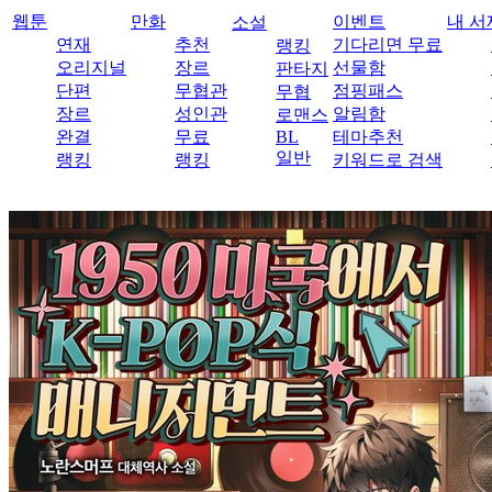
웹툰
만화
이벤트
내 서
소설
연재
추천
기다리면 무료
랭킹
오리지널
장르
선물함
판타지
단편
무협관
점핑패스
무협
장르
성인관
알림함
로맨스
완결
무료
BL
테마추천
일반
랭킹
랭킹
키워드로 검색