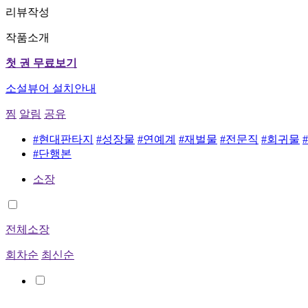
리뷰작성
작품소개
첫 권 무료보기
소설뷰어 설치안내
찜
알림
공유
#현대판타지
#성장물
#연예계
#재벌물
#전문직
#회귀물
#단행본
소장
전체소장
회차순
최신순