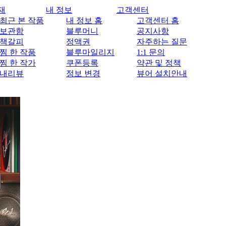
재
내 정보
고객센터
최근 본 작품
내 정보 홈
고객센터 홈
보관함
블루머니
공지사항
책갈피
정액권
자주하는 질문
찜 한 작품
블루마일리지
1:1 문의
찜 한 작가
쿠폰등록
약관 및 정책
내리뷰
정보 변경
뷰어 설치안내