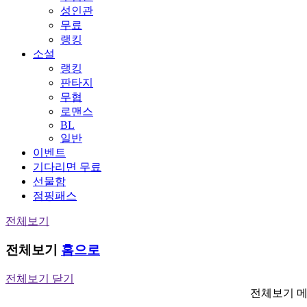
성인관
무료
랭킹
소설
랭킹
판타지
무협
로맨스
BL
일반
이벤트
기다리면 무료
선물함
점핑패스
전체보기
전체보기
홈으로
전체보기 닫기
전체보기 