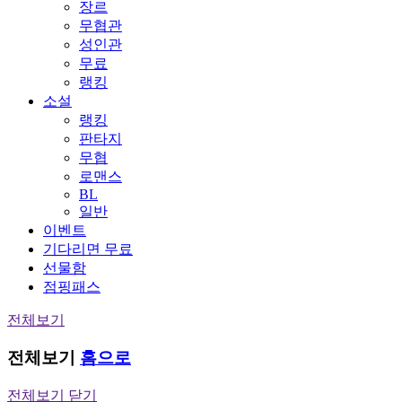
장르
무협관
성인관
무료
랭킹
소설
랭킹
판타지
무협
로맨스
BL
일반
이벤트
기다리면 무료
선물함
점핑패스
전체보기
전체보기
홈으로
전체보기 닫기