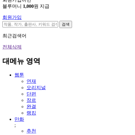
블루머니
1,000
원 지급
회원가입
검색
최근검색어
전체삭제
대메뉴 영역
웹툰
연재
오리지널
단편
장르
완결
랭킹
만화
;
추천