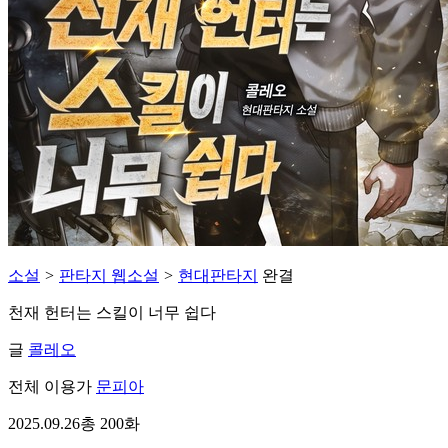
소설
>
판타지 웹소설
>
현대판타지
완결
천재 헌터는 스킬이 너무 쉽다
글
콜레오
전체 이용가
문피아
2025.09.26
총 200화