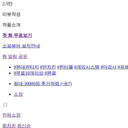
2.5만
리뷰작성
작품소개
첫 화 무료보기
소설뷰어 설치안내
찜
알림
공유
#현대판타지
#먼치킨
#헌터물
#게임시스템
#마검사
#유
#무료10개이상
#완결
최대 30000점 추가적립
(~8/7)
소장
전체소장
회차순
최신순