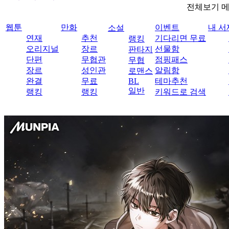
전체보기 
웹툰
만화
이벤트
내 서
소설
연재
추천
기다리면 무료
랭킹
오리지널
장르
선물함
판타지
단편
무협관
점핑패스
무협
장르
성인관
알림함
로맨스
완결
무료
BL
테마추천
일반
랭킹
랭킹
키워드로 검색