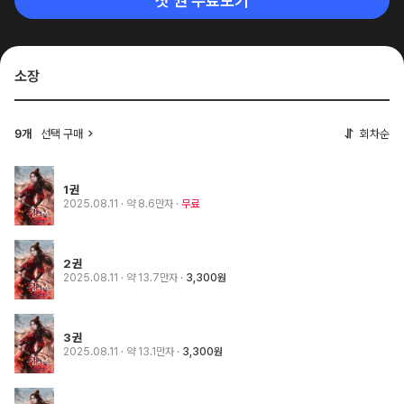
첫 권 무료보기
소장
선택 구매
회차순
9개
1권
2025.08.11
· 약 8.6만자
무료
2권
2025.08.11
· 약 13.7만자
3,300원
3권
2025.08.11
· 약 13.1만자
3,300원