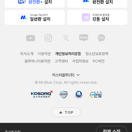
완전판+
설치
완전판 설치
Google Play에서
무협만화 플랫폼
일반판 설치
강툰 설치
회사소개
이용약관
개인정보처리방침
청소년보호정책
블루머니이용약관
고객센터
사업자정보
PC버전
미스터블루(주)
© Mr.Blue Corp. All rights reserved.
TOP
전체 소장
총 9개 회차