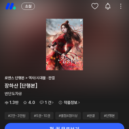
소설
로맨스 단행본 > 역사/시대물 · 완결
장하산 [단행본]
반단도자공
1.3만
4.0
1 건
작품정보
#2만~3만원
#5권~10권
#별점4점이상
#완결
#단행본