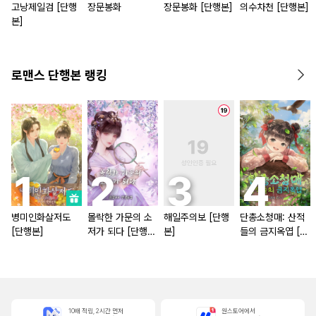
고낭제일검 [단행
장문봉화
장문봉화 [단행본]
의수차천 [단행본]
본]
로맨스 단행본 랭킹
병미인화살저도
몰락한 가문의 소
해일주의보 [단행
단총소청매: 산적
[단행본]
저가 되다 [단행
본]
들의 금지옥엽 [단
본]
행본]
10배 적립, 2시간 먼저
원스토어에서