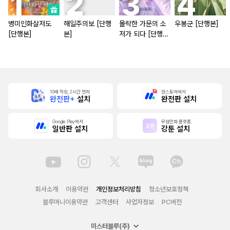
병미인화살저도
해일주의보 [단행
몰락한 가문의 소
우봉군 [단행본]
[단행본]
본]
저가 되다 [단행
본]
10배 적립, 2시간 먼저
원스토어에서
완전판+
설치
완전판 설치
Google Play에서
무협만화 플랫폼
일반판 설치
강툰 설치
회사소개
이용약관
개인정보처리방침
청소년보호정책
블루머니이용약관
고객센터
사업자정보
PC버전
미스터블루(주)