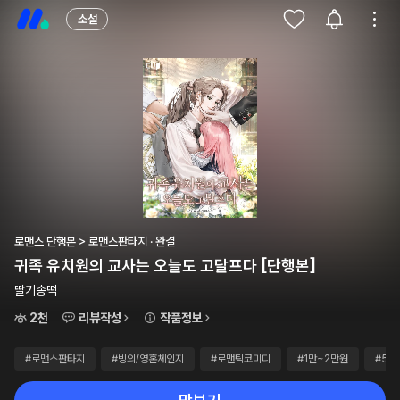
소설
로맨스 단행본 > 로맨스판타지 · 완결
귀족 유치원의 교사는 오늘도 고달프다 [단행본]
딸기송떡
2천
리뷰작성
작품정보
#로맨스판타지
#빙의/영혼체인지
#로맨틱코미디
#1만~2만원
#5권