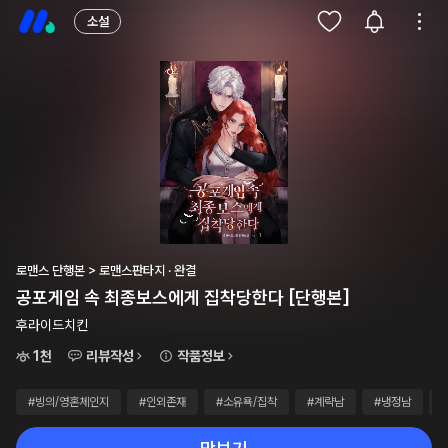
소설
로맨스 단행본 > 로맨스판타지 · 완결
공포게임 속 최종보스에게 집착당한다 [단행본]
후라이드치킨
1천
리뷰작성
작품정보
#빙의/영혼체인지
#인외존재
#소유욕/집착
#계략남
#냉정남