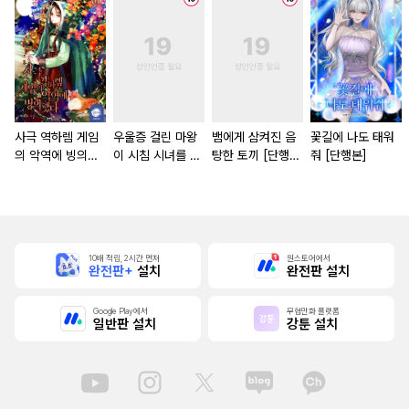
사극 역하렘 게임
우울증 걸린 마왕
뱀에게 삼켜진 음
꽃길에 나도 태워
의 악역에 빙의했
이 시침 시녀를 들
탕한 토끼 [단행
줘 [단행본]
다 [단행본]
이면 [단행본]
본]
10배 적립, 2시간 먼저
원스토어에서
완전판+
설치
완전판 설치
Google Play에서
무협만화 플랫폼
일반판 설치
강툰 설치