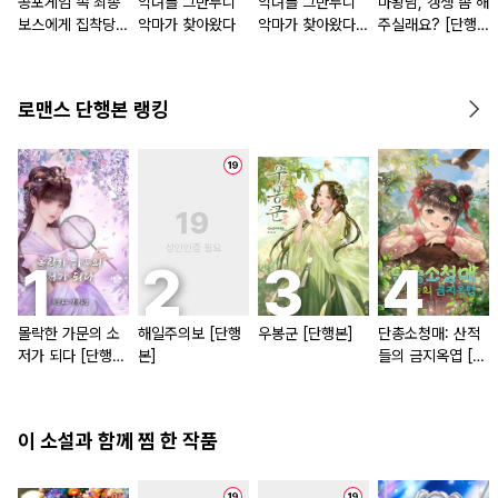
공포게임 속 최종
악녀를 그만두니
악녀를 그만두니
마왕님, 갱생 좀 해
보스에게 집착당한
악마가 찾아왔다
악마가 찾아왔다
주실래요? [단행
다
[단행본]
본]
로맨스 단행본 랭킹
몰락한 가문의 소
해일주의보 [단행
우봉군 [단행본]
단총소청매: 산적
저가 되다 [단행
본]
들의 금지옥엽 [단
본]
행본]
이 소설과 함께 찜 한 작품