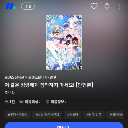
소설
로맨스 단행본 > 로맨스판타지 · 완결
저 같은 정령에게 집착하지 마세요! [단행본]
도보라
1천
리뷰작성
작품정보
#로맨스판타지
#빙의/영혼체인지
#역하렘
#왕족/귀족
#계약연애/결