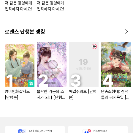
저 같은 정령에게
저 같은 정령에게
집착하지 마세요!
집착하지 마세요!
로맨스 단행본 랭킹
병미인화살저도
몰락한 가문의 소
해일주의보 [단행
단총소청매: 산적
[단행본]
저가 되다 [단행
본]
들의 금지옥엽 [단
본]
행본]
10배 적립, 2시간 먼저
원스토어에서