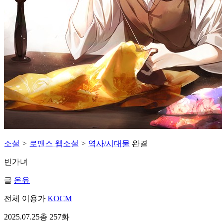
소설
>
로맨스 웹소설
>
역사/시대물
완결
빈가녀
글
온유
전체 이용가
KOCM
2025.07.25
총 257화