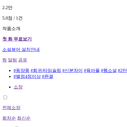
2.2만
5.0점 / 1건
작품소개
첫 화 무료보기
소설뷰어 설치안내
찜
알림
공유
#동양풍
#회귀/타임슬립
#신분차이
#육아물
#웹소설
#2
#별점4점이상
#완결
소장
전체소장
회차순
최신순