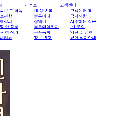
재
내 정보
고객센터
최근 본 작품
내 정보 홈
고객센터 홈
보관함
블루머니
공지사항
책갈피
정액권
자주하는 질문
찜 한 작품
블루마일리지
1:1 문의
찜 한 작가
쿠폰등록
약관 및 정책
내리뷰
정보 변경
뷰어 설치안내