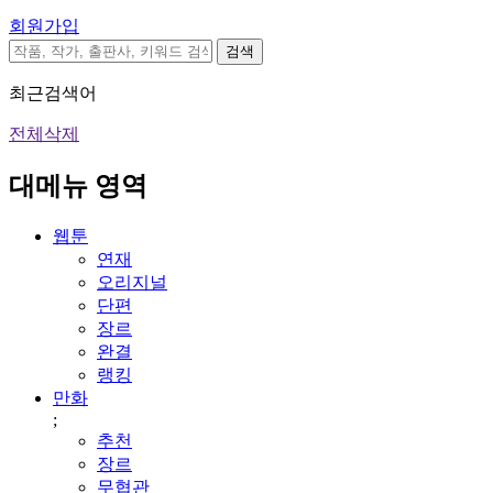
회원가입
검색
최근검색어
전체삭제
대메뉴 영역
웹툰
연재
오리지널
단편
장르
완결
랭킹
만화
;
추천
장르
무협관