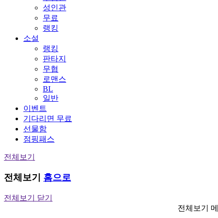
성인관
무료
랭킹
소설
랭킹
판타지
무협
로맨스
BL
일반
이벤트
기다리면 무료
선물함
점핑패스
전체보기
전체보기
홈으로
전체보기 닫기
전체보기 