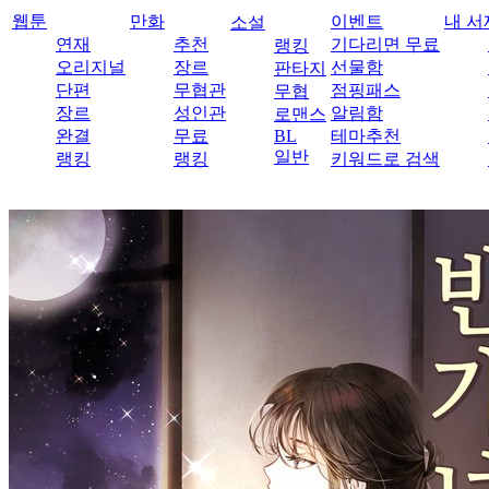
웹툰
만화
이벤트
내 서
소설
연재
추천
기다리면 무료
랭킹
오리지널
장르
선물함
판타지
단편
무협관
점핑패스
무협
장르
성인관
알림함
로맨스
완결
무료
BL
테마추천
일반
랭킹
랭킹
키워드로 검색