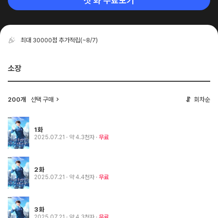
첫 화 무료보기
최대 30000점 추가적립
(~8/7)
소장
200개
선택 구매
회차순
1화
2025.07.21
· 약 4.3천자
무료
2화
2025.07.21
· 약 4.4천자
무료
3화
2025.07.21
· 약 4.3천자
무료