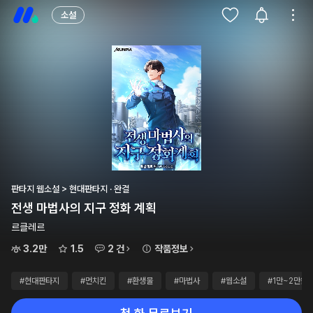
소설
판타지 웹소설 > 현대판타지 · 완결
전생 마법사의 지구 정화 계획
르클레르
3.2만
1.5
2 건
작품정보
#현대판타지
#먼치킨
#환생물
#마법사
#웹소설
#1만~2만원