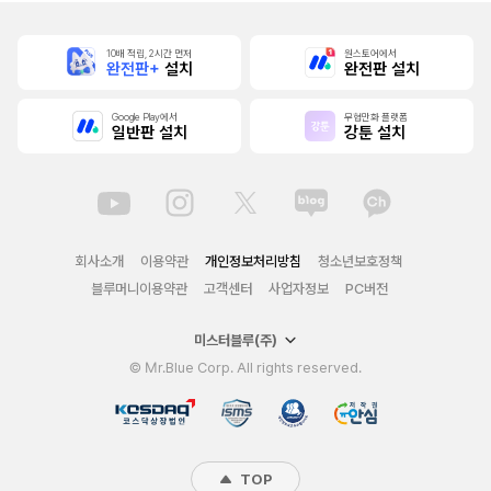
10배 적립, 2시간 먼저
원스토어에서
완전판+
설치
완전판 설치
Google Play에서
무협만화 플랫폼
일반판 설치
강툰 설치
회사소개
이용약관
개인정보처리방침
청소년보호정책
블루머니이용약관
고객센터
사업자정보
PC버전
미스터블루(주)
© Mr.Blue Corp. All rights reserved.
TOP