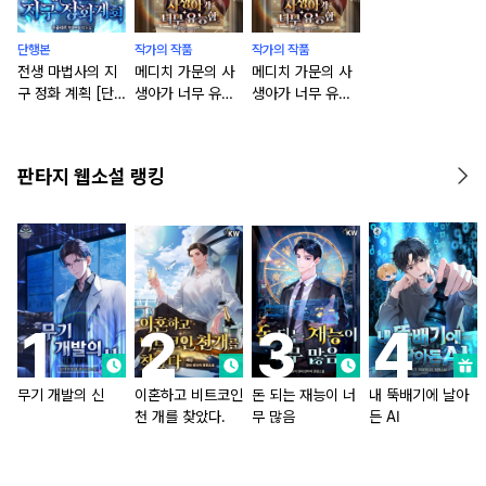
단행본
작가의 작품
작가의 작품
전생 마법사의 지
메디치 가문의 사
메디치 가문의 사
구 정화 계획 [단
생아가 너무 유능
생아가 너무 유능
행본]
함
함 [단행본]
판타지 웹소설 랭킹
무기 개발의 신
이혼하고 비트코인
돈 되는 재능이 너
내 뚝배기에 날아
천 개를 찾았다.
무 많음
든 AI