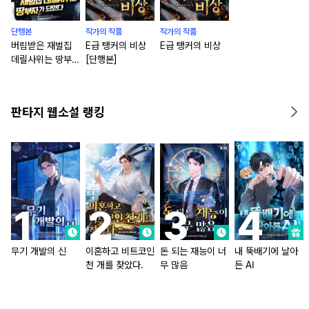
단행본
작가의 작품
작가의 작품
버림받은 재벌집
E급 탱커의 비상
E급 탱커의 비상
데릴사위는 땅부자
[단행본]
가 되었다 [단행
본]
판타지 웹소설 랭킹
무기 개발의 신
이혼하고 비트코인
돈 되는 재능이 너
내 뚝배기에 날아
천 개를 찾았다.
무 많음
든 AI