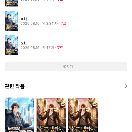
4화
2025.08.15
· 약 3.8천자
무료
5화
2025.08.15
· 약 4천자
무료
··· 펼치기
관련 작품