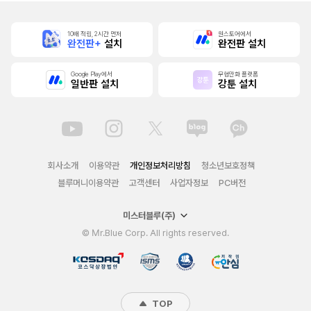
10배 적립, 2시간 먼저
원스토어에서
완전판+
설치
완전판 설치
Google Play에서
무협만화 플랫폼
일반판 설치
강툰 설치
회사소개
이용약관
개인정보처리방침
청소년보호정책
블루머니이용약관
고객센터
사업자정보
PC버전
미스터블루(주)
© Mr.Blue Corp. All rights reserved.
TOP