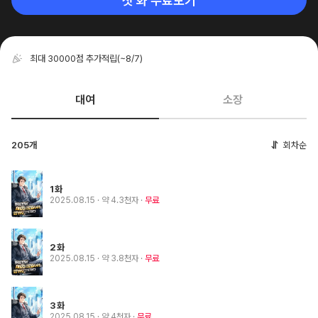
첫 화 무료보기
최대 30000점 추가적립
(~8/7)
대여
소장
205개
회차순
1화
2025.08.15
· 약 4.3천자
무료
2화
2025.08.15
· 약 3.8천자
무료
3화
2025.08.15
· 약 4천자
무료