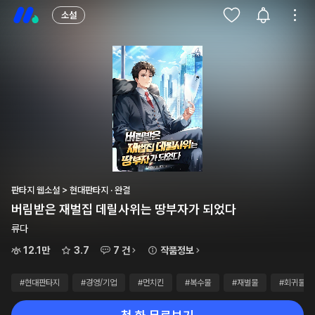
소설
판타지 웹소설 > 현대판타지 · 완결
버림받은 재벌집 데릴사위는 땅부자가 되었다
류다
12.1만
3.7
7 건
작품정보
#현대판타지
#경영/기업
#먼치킨
#복수물
#재벌물
#회귀물