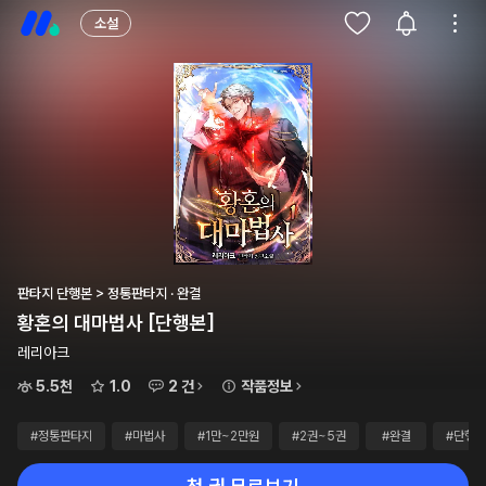
소설
판타지 단행본 > 정통판타지 · 완결
황혼의 대마법사 [단행본]
레리아크
5.5천
1.0
2 건
작품정보
#정통판타지
#마법사
#1만~2만원
#2권~5권
#완결
#단행본