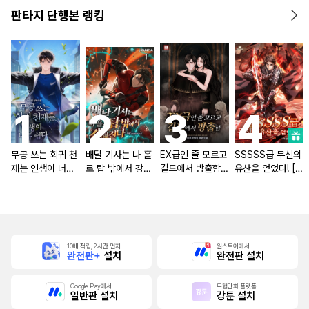
판타지 단행본 랭킹
무공 쓰는 회귀 천
배달 기사는 나 홀
EX급인 줄 모르고
SSSSS급 무신의
재는 인생이 너무
로 탑 밖에서 강해
길드에서 방출함
유산을 얻었다! [단
쉽다 [단행본]
진다 [단행본]
[단행본]
행본]
10배 적립, 2시간 먼저
원스토어에서
완전판+
설치
완전판 설치
Google Play에서
무협만화 플랫폼
일반판 설치
강툰 설치