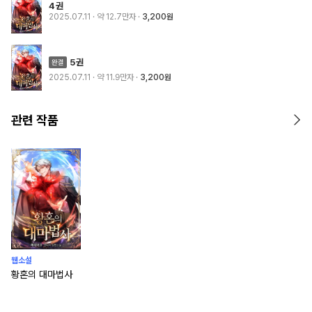
4권
2025.07.11
· 약 12.7만자
3,200원
5권
2025.07.11
· 약 11.9만자
3,200원
관련 작품
웹소설
황혼의 대마법사