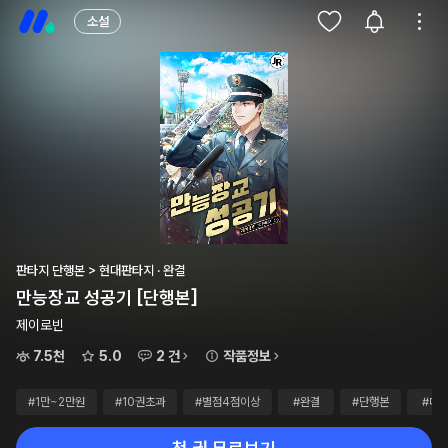
소설
판타지 단행본 > 현대판타지 · 완결
만능장교 성공기 [단행본]
제이로빈
7.5천
5.0
2 건
작품정보
#1만~2만원
#10권초과
#별점4점이상
#완결
#단행본
#대