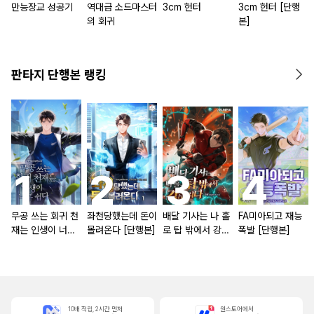
만능장교 성공기
역대급 소드마스터
3cm 헌터
3cm 헌터 [단행
의 회귀
본]
판타지 단행본 랭킹
무공 쓰는 회귀 천
좌천당했는데 돈이
배달 기사는 나 홀
FA미아되고 재능
재는 인생이 너무
몰려온다 [단행본]
로 탑 밖에서 강해
폭발 [단행본]
쉽다 [단행본]
진다 [단행본]
10배 적립, 2시간 먼저
원스토어에서