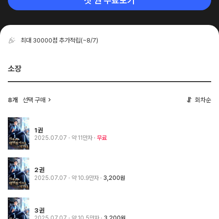
첫 권 무료보기
최대 30000점 추가적립
(~8/7)
소장
8개
선택 구매
회차순
1권
2025.07.07
· 약 11만자
무료
2권
2025.07.07
· 약 10.9만자
3,200원
3권
2025.07.07
· 약 10.5만자
3,200원