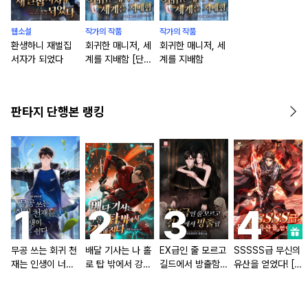
웹소설
작가의 작품
작가의 작품
환생하니 재벌집
회귀한 매니저, 세
회귀한 매니저, 세
서자가 되었다
계를 지배함 [단행
계를 지배함
본]
판타지 단행본 랭킹
무공 쓰는 회귀 천
배달 기사는 나 홀
EX급인 줄 모르고
SSSSS급 무신의
재는 인생이 너무
로 탑 밖에서 강해
길드에서 방출함
유산을 얻었다! [단
쉽다 [단행본]
진다 [단행본]
[단행본]
행본]