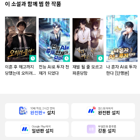
이 소설과 함께 찜 한 작품
이혼 후 해고까지
전능 AI로 투자 천
재벌 될 줄 모르고
나 혼자 AI로 투자
당했는데 오히려
재가 되었다
파혼당함
한다 [단행본]
좋아
10배 적립, 2시간 먼저
원스토어에서
완전판+
설치
완전판 설치
Google Play에서
무협만화 플랫폼
일반판 설치
강툰 설치