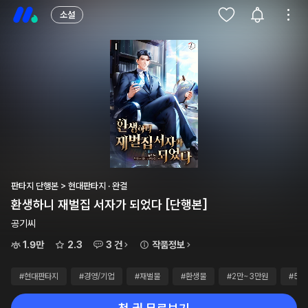
소설
판타지 단행본 > 현대판타지 · 완결
환생하니 재벌집 서자가 되었다 [단행본]
공기씨
1.9만
2.3
3 건
작품정보
#현대판타지
#경영/기업
#재벌물
#환생물
#2만~3만원
#5권