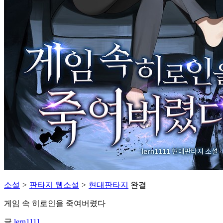
소설
>
판타지 웹소설
>
현대판타지
완결
게임 속 히로인을 죽여버렸다
글
lern1111