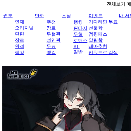
전체보기 
웹툰
만화
이벤트
내 서
소설
연재
추천
기다리면 무료
랭킹
오리지널
장르
선물함
판타지
단편
무협관
점핑패스
무협
장르
성인관
알림함
로맨스
완결
무료
BL
테마추천
일반
랭킹
랭킹
키워드로 검색