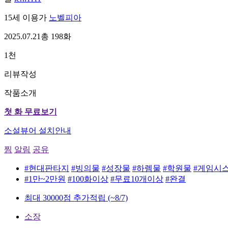
15세 이용가
노벨피아
2025.07.21
총 198화
1천
리뷰작성
작품소개
첫 화 무료보기
소설뷰어 설치안내
찜
알림
공유
#현대판타지
#빙의물
#성장물
#하렘물
#학원물
#게임시
#1만~2만원
#100화이상
#무료10개이상
#완결
최대 30000점 추가적립
(~8/7)
소장