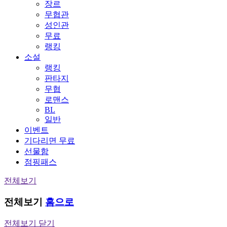
장르
무협관
성인관
무료
랭킹
소설
랭킹
판타지
무협
로맨스
BL
일반
이벤트
기다리면 무료
선물함
점핑패스
전체보기
전체보기
홈으로
전체보기 닫기