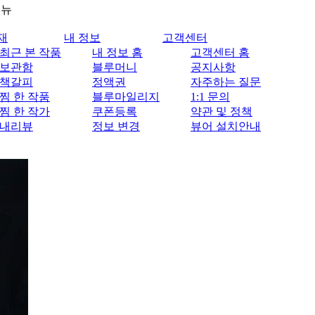
메뉴
재
내 정보
고객센터
최근 본 작품
내 정보 홈
고객센터 홈
보관함
블루머니
공지사항
책갈피
정액권
자주하는 질문
찜 한 작품
블루마일리지
1:1 문의
찜 한 작가
쿠폰등록
약관 및 정책
내리뷰
정보 변경
뷰어 설치안내