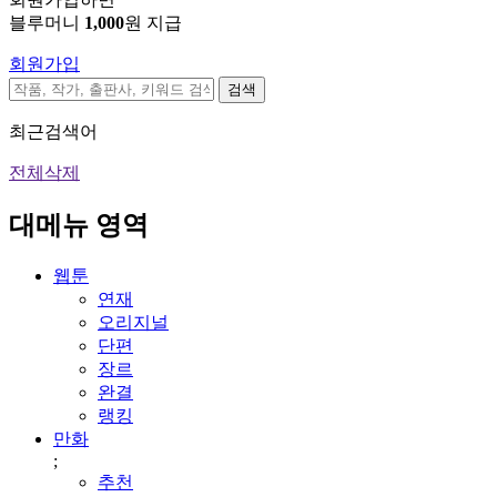
블루머니
1,000
원 지급
회원가입
검색
최근검색어
전체삭제
대메뉴 영역
웹툰
연재
오리지널
단편
장르
완결
랭킹
만화
;
추천