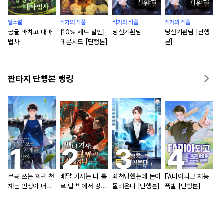
웹소설
작가의 작품
작가의 작품
작가의 작품
공물 바치고 대마
[10% 세트 할인]
낭선기환담
낭선기환담 [단행
법사
데몬시드 [단행본]
본]
판타지 단행본 랭킹
무공 쓰는 회귀 천
배달 기사는 나 홀
좌천당했는데 돈이
FA미아되고 재능
재는 인생이 너무
로 탑 밖에서 강해
몰려온다 [단행본]
폭발 [단행본]
쉽다 [단행본]
진다 [단행본]