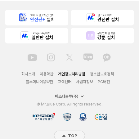
10배 적립, 2시간 먼저
원스토어에서
완전판+
설치
완전판 설치
Google Play에서
무협만화 플랫폼
일반판 설치
강툰 설치
회사소개
이용약관
개인정보처리방침
청소년보호정책
블루머니이용약관
고객센터
사업자정보
PC버전
미스터블루(주)
© Mr.Blue Corp. All rights reserved.
TOP