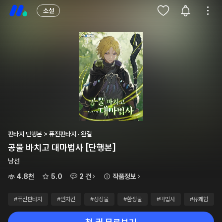
소설
판타지 단행본 > 퓨전판타지 · 완결
공물 바치고 대마법사 [단행본]
낭선
4.8천
5.0
2 건
작품정보
#퓨전판타지
#먼치킨
#성장물
#환생물
#마법사
#유쾌함