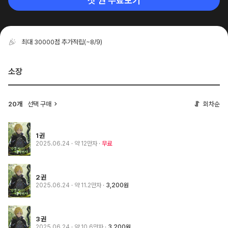
첫 권 무료보기
최대 30000점 추가적립
(~8/9)
소장
20개
선택 구매
회차순
1권
2025.06.24
· 약 12만자
무료
2권
2025.06.24
· 약 11.2만자
3,200원
3권
2025.06.24
· 약 10.6만자
3,200원