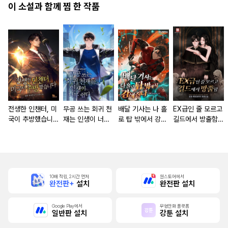
이 소설과 함께 찜 한 작품
전생한 인챈터, 미
무공 쓰는 회귀 천
배달 기사는 나 홀
EX급인 줄 모르고
국이 추방했습니다
재는 인생이 너무
로 탑 밖에서 강해
길드에서 방출함
[단행본]
쉽다 [단행본]
진다 [단행본]
[단행본]
10배 적립, 2시간 먼저
원스토어에서
완전판+
설치
완전판 설치
Google Play에서
무협만화 플랫폼
일반판 설치
강툰 설치