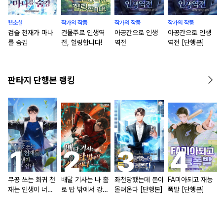
웹소설
작가의 작품
작가의 작품
작가의 작품
검술 천재가 마나
건물주로 인생역
아공간으로 인생
아공간으로 인생
를 숨김
전, 힐링합니다!
역전
역전 [단행본]
판타지 단행본 랭킹
무공 쓰는 회귀 천
배달 기사는 나 홀
좌천당했는데 돈이
FA미아되고 재능
재는 인생이 너무
로 탑 밖에서 강해
몰려온다 [단행본]
폭발 [단행본]
쉽다 [단행본]
진다 [단행본]