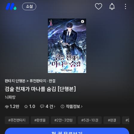
소설
판타지 단행본 > 퓨전판타지 · 완결
검술 천재가 마나를 숨김 [단행본]
늬파랑
1.2만
1.0
4 건
작품정보
#퓨전판타지
#환생물
#2만~3만원
#5권~10권
#완결
#단행