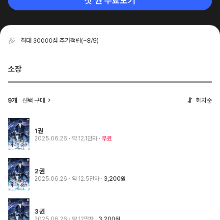
첫 권 무료보기
최대 30000점 추가적립
(~8/9)
소장
선택 구매
회차순
9개
1권
2025.06.26
· 약 12.1만자
무료
2권
2025.06.26
· 약 12.5만자
3,200원
3권
2025.06.26
· 약 12만자
3,200원