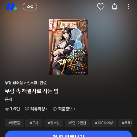
소설
무협 웹소설 > 신무협 · 완결
무림 속 해결사로 사는 법
은개
1.6만
리뷰작성
작품정보
#생존물
#도사
#웹소설
#1만~2만원
#100화이상
#무료10