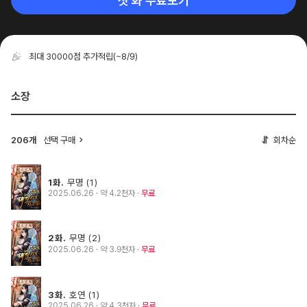
첫 화 무료보기
최대 30000점 추가적립
(~8/9)
소장
206개
선택 구매
회차순
1화.
무명 (1)
2025.06.26
· 약 4.2천자
무료
2화.
무명 (2)
2025.06.26
· 약 3.9천자
무료
3화.
호연 (1)
2025.06.26
· 약 4.3천자
무료