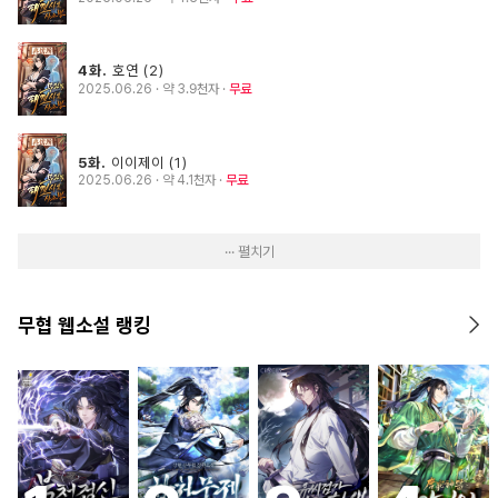
4화.
호연 (2)
2025.06.26
· 약 3.9천자
무료
5화.
이이제이 (1)
2025.06.26
· 약 4.1천자
무료
··· 펼치기
무협 웹소설 랭킹