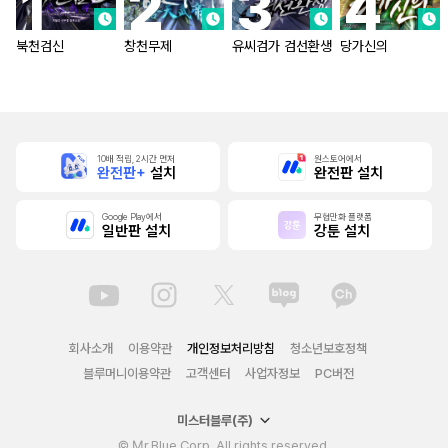
북천검신
창천무제
유씨검가 검선환생
당가신의
10배 적립, 2시간 먼저
원스토어에서
완전판+
설치
완전판 설치
Google Play에서
무협만화 플랫폼
일반판 설치
강툰 설치
회사소개
이용약관
개인정보처리방침
청소년보호정책
블루머니이용약관
고객센터
사업자정보
PC버전
미스터블루(주)
© Mr.Blue Corp. All rights reserved.