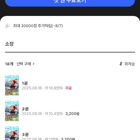
첫 권 무료보기
최대 30000점 추가적립
(~8/7)
소장
18개
선택 구매
회차순
1권
2025.06.18
· 약 16.8만자
무료
2권
2025.06.18
· 약 10.4만자
3,200원
3권
2025.06.18
· 약 11만자
3,200원