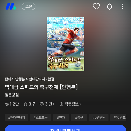
소설
판타지 단행본 > 현대판타지 · 완결
역대급 스피드의 축구천재 [단행본]
얼음강철
1.2만
3.7
3 건
작품정보
#현대판타지
#스포츠물
#천재
#축구
#5만원+
#10권초과