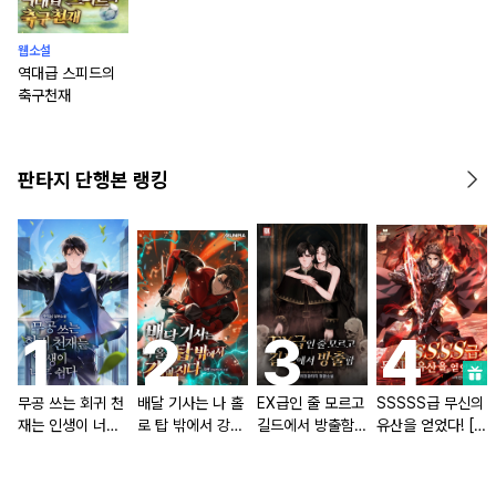
웹소설
역대급 스피드의
축구천재
판타지 단행본 랭킹
무공 쓰는 회귀 천
배달 기사는 나 홀
EX급인 줄 모르고
SSSSS급 무신의
재는 인생이 너무
로 탑 밖에서 강해
길드에서 방출함
유산을 얻었다! [단
쉽다 [단행본]
진다 [단행본]
[단행본]
행본]