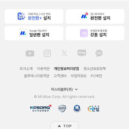
10배 적립, 2시간 먼저
원스토어에서
완전판+
설치
완전판 설치
Google Play에서
무협만화 플랫폼
일반판 설치
강툰 설치
회사소개
이용약관
개인정보처리방침
청소년보호정책
블루머니이용약관
고객센터
사업자정보
PC버전
미스터블루(주)
© Mr.Blue Corp. All rights reserved.
TOP