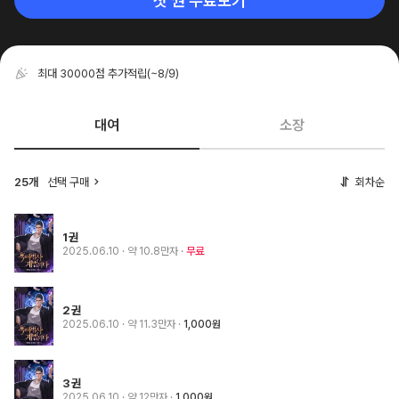
첫 권 무료보기
최대 30000점 추가적립
(~8/9)
대여
소장
25개
선택 구매
회차순
1권
2025.06.10
· 약 10.8만자
무료
2권
2025.06.10
· 약 11.3만자
1,000원
3권
2025.06.10
· 약 12만자
1,000원