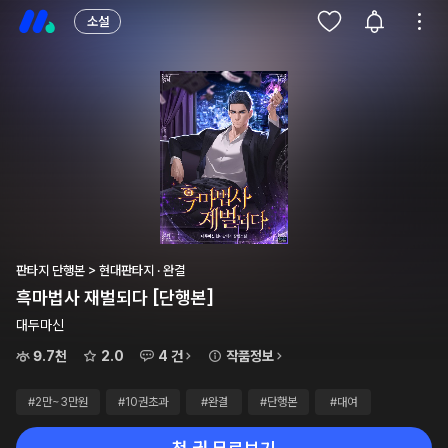
소설
판타지 단행본 > 현대판타지 · 완결
흑마법사 재벌되다 [단행본]
대두마신
9.7천
2.0
4 건
작품정보
#2만~3만원
#10권초과
#완결
#단행본
#대여