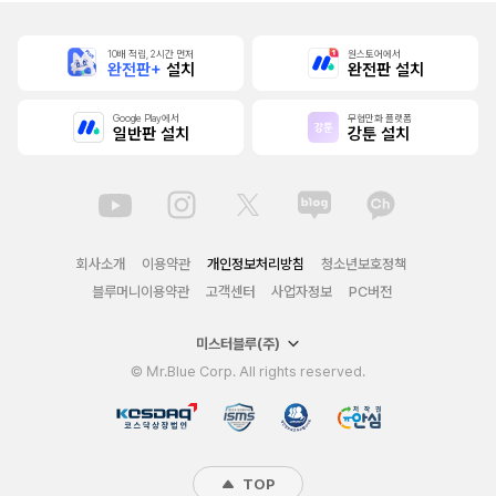
10배 적립, 2시간 먼저
원스토어에서
완전판+
설치
완전판 설치
Google Play에서
무협만화 플랫폼
일반판 설치
강툰 설치
회사소개
이용약관
개인정보처리방침
청소년보호정책
블루머니이용약관
고객센터
사업자정보
PC버전
미스터블루(주)
© Mr.Blue Corp. All rights reserved.
TOP