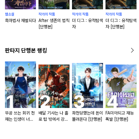
웹소설
작가의 작품
작가의 작품
작가의 작품
흑마법사 재벌되다
After 생존의 법칙
더 디그 : 유적탐색
더 디그 : 유적탐색
[단행본]
자
자 [단행본]
판타지 단행본 랭킹
무공 쓰는 회귀 천
배달 기사는 나 홀
좌천당했는데 돈이
FA미아되고 재능
재는 인생이 너무
로 탑 밖에서 강해
몰려온다 [단행본]
폭발 [단행본]
쉽다 [단행본]
진다 [단행본]