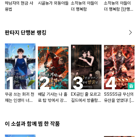
하남자의 현금 사
시골농가 외동아들
소작농의 아들이
소작농의 아들이
용법
더 행복함
더 행복함 [단행
본]
판타지 단행본 랭킹
무공 쓰는 회귀 천
배달 기사는 나 홀
EX급인 줄 모르고
SSSSS급 무신의
재는 인생이 너무
로 탑 밖에서 강해
길드에서 방출함
유산을 얻었다! [단
쉽다 [단행본]
진다 [단행본]
[단행본]
행본]
이 소설과 함께 찜 한 작품