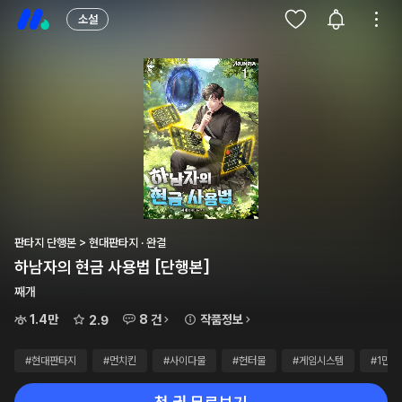
소설
판타지 단행본 > 현대판타지 · 완결
하남자의 현금 사용법 [단행본]
째개
1.4만
8 건
작품정보
2.9
#현대판타지
#먼치킨
#사이다물
#헌터물
#게임시스템
#1만~