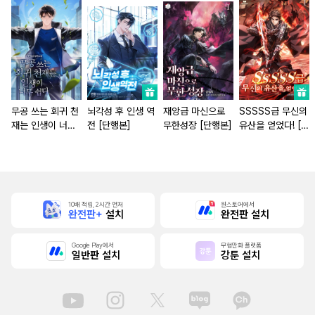
무공 쓰는 회귀 천
뇌각성 후 인생 역
재앙급 마신으로
SSSSS급 무신의
재는 인생이 너무
전 [단행본]
무한성장 [단행본]
유산을 얻었다! [단
쉽다 [단행본]
행본]
10배 적립, 2시간 먼저
원스토어에서
완전판+
설치
완전판 설치
Google Play에서
무협만화 플랫폼
일반판 설치
강툰 설치