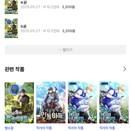
4권
2025.05.27
· 약 10.2만자
3,200원
5권
2025.05.27
· 약 10.5만자
3,200원
··· 펼치기
관련 작품
웹소설
작가의 작품
작가의 작품
작가의 작품