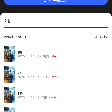
첫 화 무료보기
소장
226개
선택 구매
회차순
1화
2025.05.27
· 약 2.3천자
무료
2화
2025.05.27
· 약 3.8천자
무료
3화
2025.05.27
· 약 4.1천자
무료