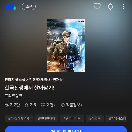
소설
판타지 웹소설 > 전쟁/대체역사 · 연재중
한국전쟁에서 살아남기!
프리드링크
2.7만
2.5
2 건
작품정보
#전쟁/대체역사
#현대판타지
#밀리터리물
#전쟁물
#게임시스템