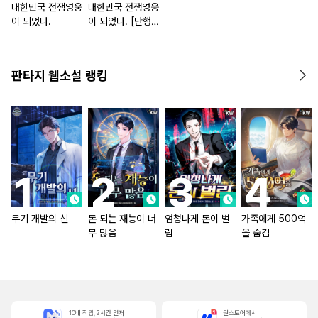
대한민국 전쟁영웅
대한민국 전쟁영웅
이 되었다.
이 되었다. [단행
본]
판타지 웹소설 랭킹
무기 개발의 신
돈 되는 재능이 너
엄청나게 돈이 벌
가족에게 500억
무 많음
림
을 숨김
10배 적립, 2시간 먼저
원스토어에서