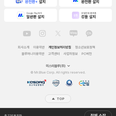
완전판+
설치
완전판 설치
Google Play에서
무협만화 플랫폼
일반판 설치
강툰 설치
회사소개
이용약관
개인정보처리방침
청소년보호정책
블루머니이용약관
고객센터
사업자정보
PC버전
미스터블루(주)
© Mr.Blue Corp. All rights reserved.
TOP
전체 소장
총 226개 회차