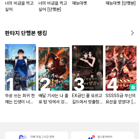
너의 비급을 먹고
너의 비급을 먹고
재능마켓
재능마켓 [단행본]
싶어
싶어 [단행본]
판타지 단행본 랭킹
무공 쓰는 회귀 천
배달 기사는 나 홀
EX급인 줄 모르고
SSSSS급 무신의
재는 인생이 너무
로 탑 밖에서 강해
길드에서 방출함
유산을 얻었다! [단
쉽다 [단행본]
진다 [단행본]
[단행본]
행본]
10배 적립, 2시간 먼저
원스토어에서