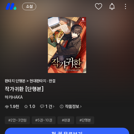
소설
판타지 단행본 > 현대판타지 · 완결
작가귀환 [단행본]
하카HAKA
1.9천
1.0
1 건
작품정보
#2만~3만원
#5권~10권
#완결
#단행본